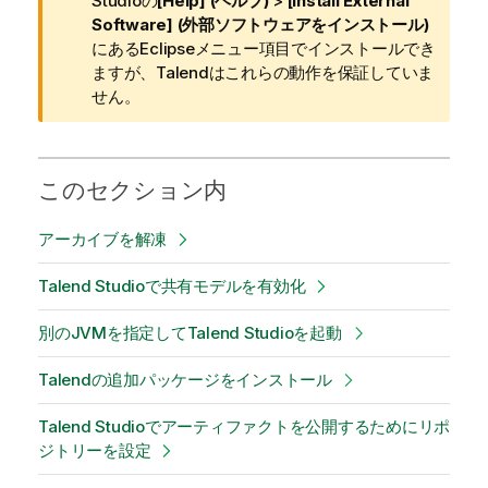
報
Studio
の
[Help] (ヘルプ)
>
[Install External
メ
Software] (外部ソフトウェアをインストール)
モ
にあるEclipseメニュー項目でインストールでき
ますが、
Talend
はこれらの動作を保証していま
せん。
このセクション内
アーカイブを解凍
Talend Studioで共有モデルを有効化
別のJVMを指定してTalend Studioを起動
Talendの追加パッケージをインストール
Talend Studioでアーティファクトを公開するためにリポ
ジトリーを設定