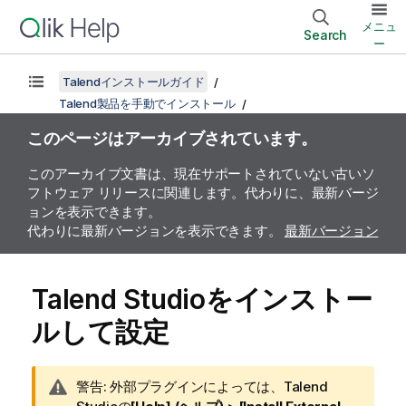
メニュ
Search
ー
Talendインストールガイド
Talend製品を手動でインストール
このページはアーカイブされています。
このアーカイブ文書は、現在サポートされていない古いソ
フトウェア リリースに関連します。代わりに、最新バージ
ョンを表示できます。
代わりに最新バージョンを表示できます。
最新バージョン
Talend Studio
をインストー
ルして設定
情
警告:
外部プラグインによっては、
Talend