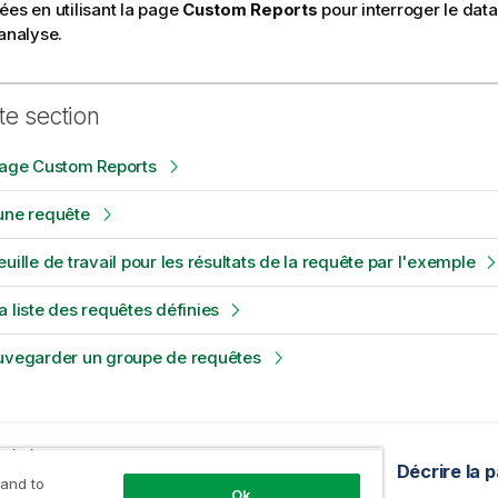
ées en utilisant la page
Custom Reports
pour interroger le data
'analyse.
te section
page Custom Reports
une requête
uille de travail pour les résultats de la requête par l'exemple
a liste des requêtes définies
auvegarder un groupe de requêtes
précédente
ent analytique
Décrire la
 and to
Ok