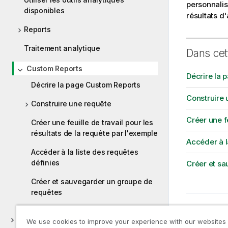
l
personnalis
disponibles
a
résultats d
b
Reports
i
l
Traitement analytique
Dans cet
i
Custom Reports
t
Décrire la 
y
Décrire la page Custom Reports
-
Construire 
n
Construire une requête
o
Créer une fe
Créer une feuille de travail pour les
t
résultats de la requête par l'exemple
e
Accéder à l
Accéder à la liste des requêtes
définies
Créer et s
Créer et sauvegarder un groupe de
requêtes
Rubrique 
Traitem
Gestion des rapports
We use cookies to improve your experience with our websites