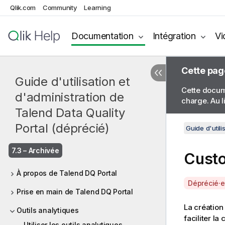
Qlik.com
Community
Learning
Documentation
Intégration
Vi
Cette pag
Guide d'utilisation et
Cette docume
d'administration de
charge. Au l
Talend Data Quality
Portal (déprécié)
Guide d'utili
7.3 – Archivée
Cust
À propos de Talend DQ Portal
A
Déprécié·e
Prise en main de Talend DQ Portal
v
a
La création
Outils analytiques
i
faciliter l
Utiliser les outils analytiques