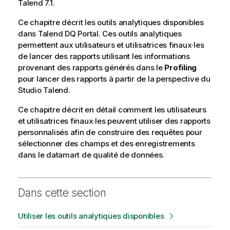
Talend
7.1.
l
a
a
i
Ce chapitre décrit les outils analytiques disponibles
b
l
dans
Talend DQ Portal
. Ces outils analytiques
i
a
permettent aux utilisateurs et utilisatrices finaux·les
l
b
de lancer des rapports utilisant les informations
i
i
provenant des rapports générés dans le
Profiling
t
l
pour lancer des rapports à partir de la perspective du
y
i
Studio Talend
.
-
t
n
Ce chapitre décrit en détail comment les utilisateurs
y
o
et utilisatrices finaux·les peuvent utiliser des rapports
-
t
personnalisés afin de construire des requêtes pour
n
e
sélectionner des champs et des enregistrements
o
dans le datamart de qualité de données.
t
e
Dans cette section
Utiliser les outils analytiques disponibles