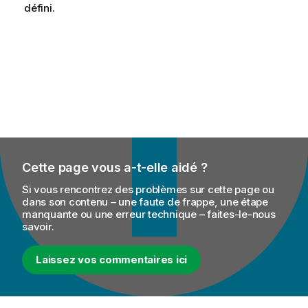
défini.
l
i
t
y
-
n
o
t
e
Cette page vous a-t-elle aidé ?
Si vous rencontrez des problèmes sur cette page ou
dans son contenu – une faute de frappe, une étape
manquante ou une erreur technique – faites-le-nous
savoir.
Laissez vos commentaires ici