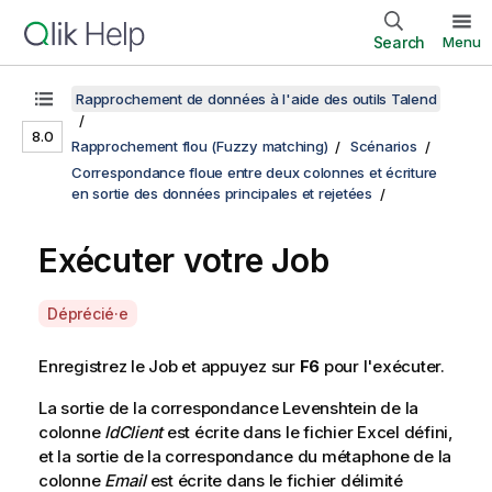
Search
Menu
Rapprochement de données à l'aide des outils Talend
8.0
Rapprochement flou (Fuzzy matching)
Scénarios
Correspondance floue entre deux colonnes et écriture
en sortie des données principales et rejetées
Exécuter votre Job
A
Déprécié·e
v
a
Enregistrez le Job et appuyez sur
F6
pour l'exécuter.
i
La sortie de la correspondance Levenshtein de la
l
colonne
IdClient
est écrite dans le fichier Excel défini,
a
et la sortie de la correspondance du métaphone de la
b
colonne
Email
est écrite dans le fichier délimité
i