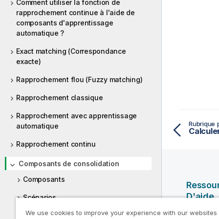
Comment utiliser la fonction de
rapprochement continue à l'aide de
composants d'apprentissage
automatique ?
Exact matching (Correspondance
exacte)
Rapprochement flou (Fuzzy matching)
Rapprochement classique
Rapprochement avec apprentissage
Rubrique 
automatique
Rapprochement continu
Composants de consolidation
Composants
Ressou
D'aide
Scénarios
We use cookies to improve your experience with our websites
Vidéos Ql