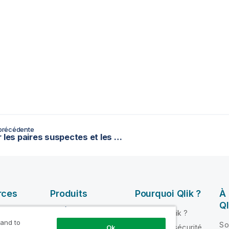
précédente
Calculer les paires suspectes et les enregistrements uniques
rces
Produits
Pourquoi Qlik ?
À
Ql
INTÉGRATION ET
Pourquoi Qlik ?
QUALITÉ DE
 and to
ik Help
So
Fiabilité et sécurité
Ok
DONNÉES