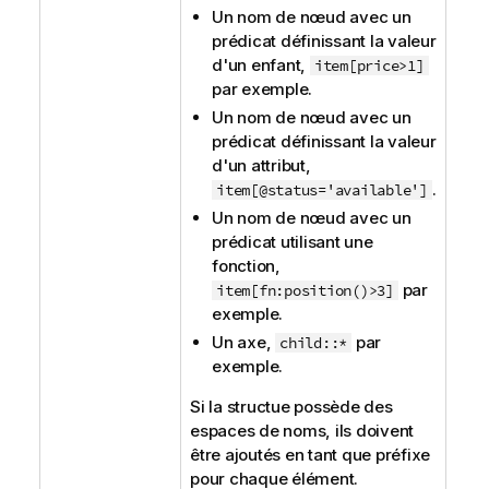
Un nom de nœud avec un
prédicat définissant la valeur
d'un enfant,
item[price>1]
par exemple.
Un nom de nœud avec un
prédicat définissant la valeur
d'un attribut,
.
item[@status='available']
Un nom de nœud avec un
prédicat utilisant une
fonction,
par
item[fn:position()>3]
exemple.
Un axe,
par
child::*
exemple.
Si la structue possède des
espaces de noms, ils doivent
être ajoutés en tant que préfixe
pour chaque élément.