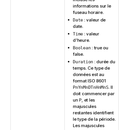
informations sur le
fuseau horaire.
: valeur de
Date
date.
: valeur
Time
d'heure.
: true ou
Boolean
false.
: durée du
Duration
temps. Ce type de
données est au
format ISO 8601
. Il
PnYnMnDTnHnMnS
doit commencer par
un
, et les
P
majuscules
restantes identifient
le type de la période.
Les majuscules