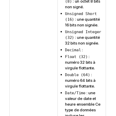
: un octet 8 bits
(8)
non signé.
Unsigned Short
: une quantité
(16)
16 bits non signée.
Unsigned Integer
: une quantité
(32)
32 bits non signée.
:
Decimal
:
Float (32)
numéro 32 bits à
virgule flottante.
:
Double (64)
numéro 64 bits à
virgule flottante.
: une
Date/Time
valeur de date et
heure ensemble Ce
type de données
incluse les