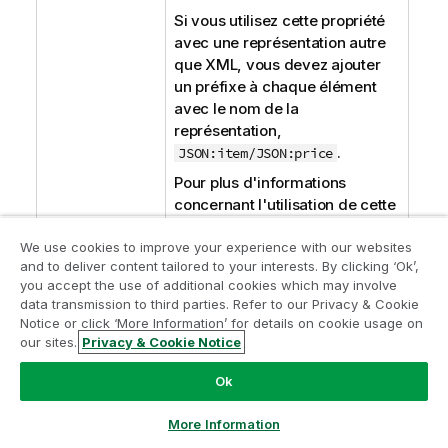
Si vous utilisez cette propriété
avec une représentation autre
que XML, vous devez ajouter
un préfixe à chaque élément
avec le nom de la
représentation,
.
JSON:item/JSON:price
Pour plus d'informations
concernant l'utilisation de cette
propriété, consultez
Mapper
We use cookies to improve your experience with our websites
une structure XML avec des
and to deliver content tailored to your interests. By clicking ‘Ok’,
éléments dynamiques
et
Filtrer
you accept the use of additional cookies which may involve
les éléments de structure
.
data transmission to third parties. Refer to our Privacy & Cookie
Notice or click ‘More Information’ for details on cookie usage on
Text
Vous permet de documenter
our sites.
Privacy & Cookie Notice
l'élément. Vous pouvez
sélectionner un type de texte
Ok
dans la liste déroulante et saisir
votre texte dans le champ ci-
More Information
dessous.