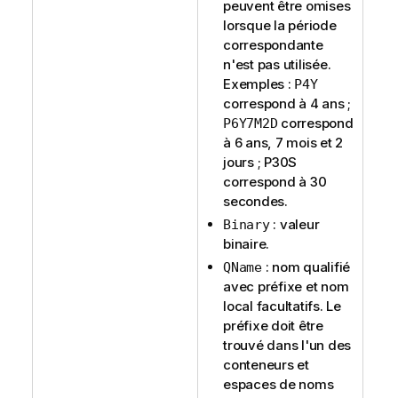
peuvent être omises
lorsque la période
correspondante
n'est pas utilisée.
Exemples :
P4Y
correspond à 4 ans ;
correspond
P6Y7M2D
à 6 ans, 7 mois et 2
jours ; P30S
correspond à 30
secondes.
: valeur
Binary
binaire.
: nom qualifié
QName
avec préfixe et nom
local facultatifs. Le
préfixe doit être
trouvé dans l'un des
conteneurs et
espaces de noms