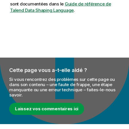
a
sont documentées dans le
Guide de référence de
i
Talend
Data Shaping Language
.
l
a
b
i
l
i
t
y
-
Cette page vous a-t-elle aidé ?
n
o
Si vous rencontrez des problèmes sur cette page ou
t
dans son contenu – une faute de frappe, une étape
manquante ou une erreur technique – faites-le-nous
e
savoir.
Laissez vos commentaires ici