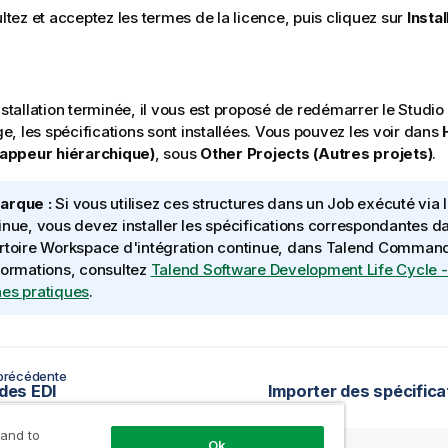
ltez et acceptez les termes de la licence, puis cliquez sur
Instal
installation terminée, il vous est proposé de redémarrer le
Studio
, les spécifications sont installées. Vous pouvez les voir dans
ppeur hiérarchique)
, sous
Other Projects (Autres projets)
.
arque :
Si vous utilisez ces structures dans un Job exécuté via l
inue, vous devez installer les spécifications correspondantes d
rtoire Workspace d'intégration continue, dans
Talend Command
formations, consultez
Talend
Software Development Life Cycle 
es pratiques
.
précédente
 des EDI
Importer des spécific
 and to
Ok