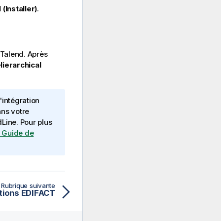
l (Installer)
.
 Talend
. Après
Hierarchical
'intégration
ans votre
Line
. Pour plus
- Guide de
Rubrique suivante
ations EDIFACT