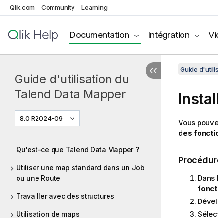
Qlik.com
Community
Learning
Documentation
Intégration
Vi
Guide d'util
Guide d'utilisation du
Talend Data Mapper
Instal
8.0 R2024-09
Vous pouvez
des fonctio
Qu'est-ce que Talend Data Mapper ?
Procédur
Utiliser une map standard dans un Job
Dans 
ou une Route
fonct
Travailler avec des structures
Dével
Sélect
Utilisation de maps