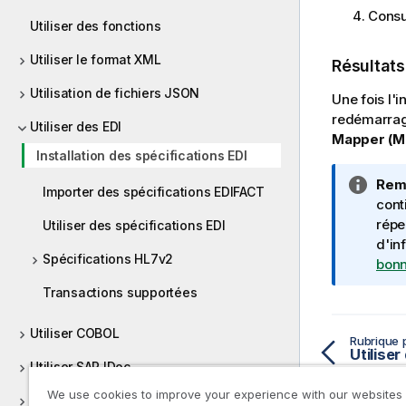
Consu
Utiliser des fonctions
Utiliser le format XML
Résultats
Utilisation de fichiers JSON
Une fois l'
redémarrage
Utiliser des EDI
Mapper (Ma
Installation des spécifications EDI
N
Rem
Importer des spécifications EDIFACT
o
cont
t
répe
Utiliser des spécifications EDI
e
d'in
Spécifications HL7v2
I
bonn
n
Transactions supportées
f
o
Utiliser COBOL
Rubrique 
r
Utiliser
m
Utiliser SAP IDoc
a
We use cookies to improve your experience with our websites
Utiliser des bases de données
t