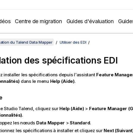
déos
Centre de migration
Guides d'évaluation
Guide
isation du Talend Data Mapper
Utiliser des EDI
lation des spécifications EDI
 installer les spécifications depuis l'assistant
Feature Manager
nnalités)
dans le menu
Help (Aide)
.
e
le
Studio Talend
, cliquez sur
Help (Aide)
>
Feature Manager (G
ionnalités)
.
oppez les nœuds
Data Mapper
>
Standard
.
ionnez les spécifications à installer et cliquez sur
Next (Suivant