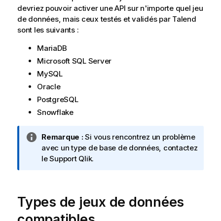
devriez pouvoir activer une API sur n'importe quel jeu
de données, mais ceux testés et validés par
Talend
sont les suivants :
MariaDB
Microsoft SQL Server
MySQL
Oracle
PostgreSQL
Snowflake
N
Remarque :
Si vous rencontrez un problème
o
avec un type de base de données, contactez
t
le Support
Qlik
.
e
I
n
Types de jeux de données
f
o
compatibles