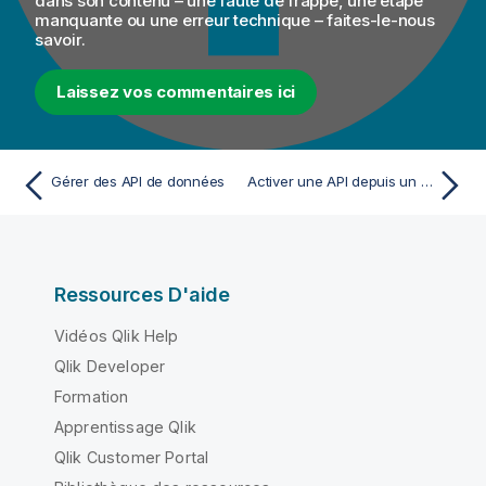
dans son contenu – une faute de frappe, une étape
manquante ou une erreur technique – faites-le-nous
a
savoir.
t
i
Laissez vos commentaires ici
o
n
s
Gérer des API de données
Activer une API depuis un jeu de données
Ressources D'aide
Vidéos Qlik Help
Qlik Developer
Formation
Apprentissage Qlik
Qlik Customer Portal