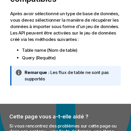
r
m
Après avoir sélectionné un type de base de données,
a
vous devez sélectionner la manière de récupérer les
t
données à importer sous forme d'un jeu de données.
i
Les API peuvent être activées sur le jeu de données
o
créé via les méthodes suivantes :
n
s
Table name (Nom de table)
Query (Requête)
N
Remarque :
Les flux de table ne sont pas
o
supportés
t
e
I
n
f
Cette page vous a-t-elle aidé ?
o
r
Si vous rencontrez des problèmes sur cette page ou
m