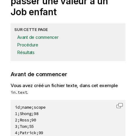
passer une valeur à un
Job enfant
SUR CETTE PAGE
Avant de commencer
Procédure
Résultats
Avant de commencer
Vous avez créé un fichier texte, dans cet exemple
.
in.text
id;name;scope

Copier 
1;Shong;98

2;Ross;90

3;Tom;55

4;Patrick;99
