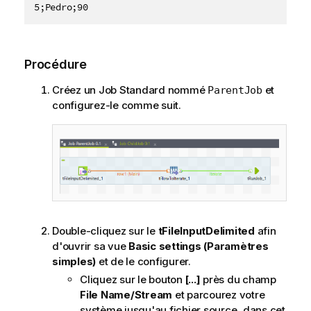
5;Pedro;90
Procédure
Créez un Job Standard nommé
et
ParentJob
configurez-le comme suit.
Double-cliquez sur le
tFileInputDelimited
afin
d'ouvrir sa vue
Basic settings (Paramètres
simples)
et de le configurer.
Cliquez sur le bouton
[...]
près du champ
File Name/Stream
et parcourez votre
système jusqu'au fichier source, dans cet