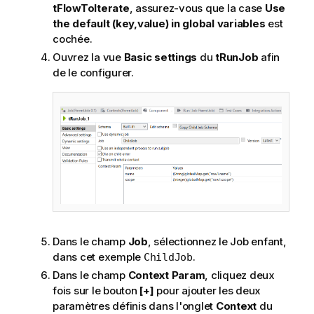
tFlowToIterate
, assurez-vous que la case
Use
the default (key,value) in global variables
est
cochée.
Ouvrez la vue
Basic settings
du
tRunJob
afin
de le configurer.
Dans le champ
Job
, sélectionnez le Job enfant,
dans cet exemple
.
ChildJob
Dans le champ
Context Param
, cliquez deux
fois sur le bouton
[+]
pour ajouter les deux
paramètres définis dans l'onglet
Context
du