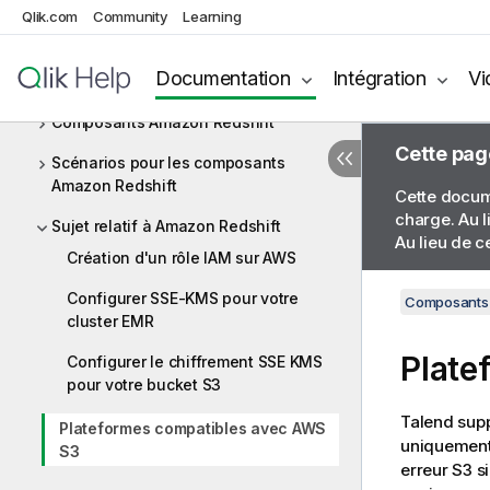
Amazon MySQL
Qlik.com
Community
Learning
Amazon Oracle
Documentation
Intégration
Vi
Amazon Redshift
Composants Amazon Redshift
Cette pag
Scénarios pour les composants
Amazon Redshift
Cette docume
charge. Au l
Sujet relatif à Amazon Redshift
Au lieu de c
Création d'un rôle IAM sur AWS
Configurer SSE-KMS pour votre
Composants 
cluster EMR
Plate
Configurer le chiffrement SSE KMS
pour votre bucket S3
Talend
supp
Plateformes compatibles avec AWS
uniquement 
S3
erreur S3 s