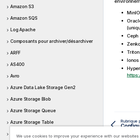
environnem
Amazon S3
MinIO
Amazon SQS
Oracl
(uniq
Log Apache
Ceph 
Composants pour archiver/désarchiver
Zenko
Triton
ARFF
Ionos 
AS400
Hyper
https
Avro
Azure Data Lake Storage Gen2
Azure Storage Blob
Azure Storage Queue
Rubrique 
Azure Storage Table
Azure Synapse Analytics
We use cookies to improve your experience with our websites