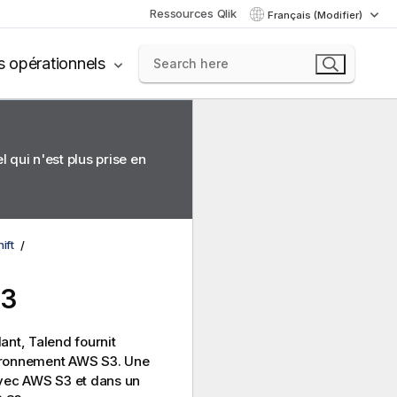
Ressources Qlik
Français (Modifier)
s opérationnels
 qui n'est plus prise en
ift
S3
dant,
Talend
fournit
vironnement AWS S3. Une
 avec AWS S3 et dans un