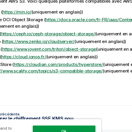
ent AWS S3. Voici quelques plateformes compatibles avec AWS
 (
https://min.io/
(uniquement en anglais)
)
e OCI Object Storage (
https://docs.oracle.com/fr-FR/iaas/Cont
uement en anglais)
)
(
https://ceph.io/ceph-storage/object-storage/
(uniquement en a
 (
https://www.zenko.io/cloudserver/
(uniquement en anglais)
)
 (
https://www.joyent.com/triton/object-storage
(uniquement en a
(
https://cloud.ionos.fr/
(uniquement en anglais)
)
Store (
https://cloudian.com/products/hyperstore/
(uniquement e
://www.scality.com/topics/s3-compatible-storage/
(uniquement e
précédente
Configurer le chiffrement SSE KMS pour votre bucket S3
 and to
Ok