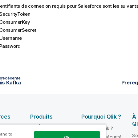
entifiants de connexion requis pour Salesforce sont les suivants
SecurityToken
ConsumerKey
ConsumerSecret
Username
Password
précédente
is Kafka
Préreq
rces
Produits
Pourquoi Qlik ?
À
Ql
INTÉGRATION ET
Pourquoi Qlik ?
QUALITÉ DE
 and to
ik Help
So
Fiabilité et sécurité
Ok
DONNÉES