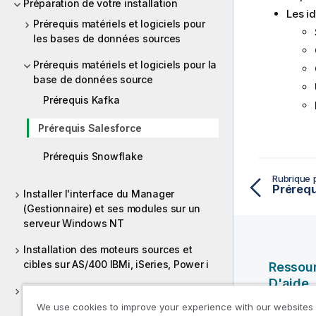
Préparation de votre installation
Les id
Prérequis matériels et logiciels pour
les bases de données sources
Prérequis matériels et logiciels pour la
base de données source
Prérequis Kafka
Prérequis Salesforce
Prérequis Snowflake
Rubrique 
Prérequ
Installer l'interface du Manager
(Gestionnaire) et ses modules sur un
serveur Windows NT
Installation des moteurs sources et
cibles sur AS/400 IBMi, iSeries, Power i
Ressou
D'aide
Installer les moteurs sources et cibles
sous Windows NT
We use cookies to improve your experience with our websites
Vidéos Ql