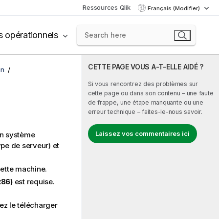
Ressources Qlik
Français (Modifier)
s opérationnels
CETTE PAGE VOUS A-T-ELLE AIDÉ ?
on
Si vous rencontrez des problèmes sur
cette page ou dans son contenu – une faute
de frappe, une étape manquante ou une
erreur technique – faites-le-nous savoir.
Laissez vos commentaires ici
un système
pe de serveur) et
 cette machine.
x86)
est requise.
ez le télécharger