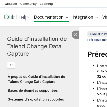
Qlik.com
Community
Learning
Documentation
Intégration
Vi
Guide d'inst
Guide d'installation de
Prérequis mat
Talend Change Data
Prére
Capture
7.3
Une m
d'exp
32 ou 
À propos du Guide d'installation de
Talend Change Data Capture
L'inst
L'inst
Bases de données supportées
Vous 
Systèmes d'exploitation supportés
L'ins
depui