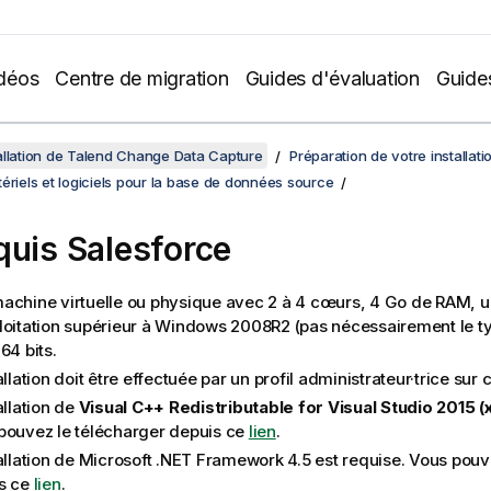
déos
Centre de migration
Guides d'évaluation
Guide
allation de Talend Change Data Capture
Préparation de votre installati
ériels et logiciels pour la base de données source
quis Salesforce
achine virtuelle ou physique avec 2 à 4 cœurs, 4 Go de RAM, 
loitation supérieur à Windows 2008R2 (pas nécessairement le ty
64 bits.
allation doit être effectuée par un profil administrateur·trice sur
allation de
Visual C++ Redistributable for Visual Studio 2015 (
pouvez le télécharger depuis ce
lien
.
tallation de Microsoft .NET Framework 4.5 est requise. Vous pouv
s ce
lien
.