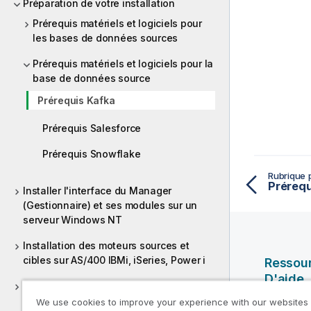
Préparation de votre installation
Prérequis matériels et logiciels pour
les bases de données sources
Prérequis matériels et logiciels pour la
base de données source
Prérequis Kafka
Prérequis Salesforce
Prérequis Snowflake
Rubrique 
Installer l'interface du Manager
(Gestionnaire) et ses modules sur un
serveur Windows NT
Installation des moteurs sources et
cibles sur AS/400 IBMi, iSeries, Power i
Ressou
D'aide
Installer les moteurs sources et cibles
sous Windows NT
We use cookies to improve your experience with our websites
Vidéos Ql