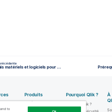
précédente
Prérequis matériels et logiciels pour la base de données source
Préreq
rces
Produits
Pourquoi Qlik ?
À
Ql
INTÉGRATION ET
Pourquoi Qlik ?
QUALITÉ DE
 and to
ik Help
So
Fiabilité et sécurité
Ok
DONNÉES