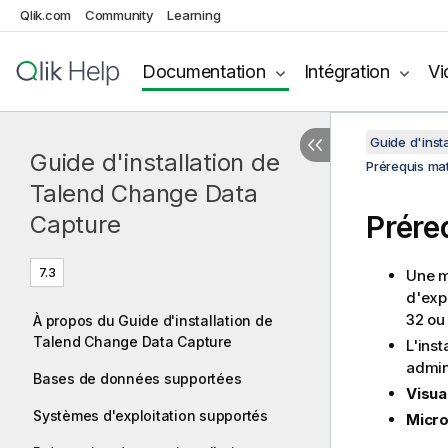
Qlik.com
Community
Learning
Documentation
Intégration
Vi
Guide d'inst
Guide d'installation de
Prérequis mat
Talend Change Data
Prére
Capture
7.3
Une m
d'exp
32 ou 
À propos du Guide d'installation de
Talend Change Data Capture
L'inst
admini
Bases de données supportées
Visua
Systèmes d'exploitation supportés
Micro