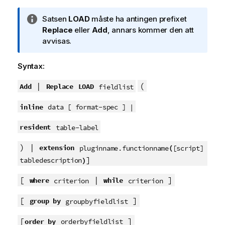
A
Satsen
LOAD
måste ha antingen prefixet
n
Replace
eller
Add
, annars kommer den att
t
avvisas.
e
c
Syntax:
k
n
|
(
Add
Replace
LOAD
fieldlist
i
inline
n
data [ format-spec ] |
g
resident
table-label
o
m
) |
extension
(
pluginname.functionname
[script]
i
]
)
tabledescription
n
f
[
|
]
where
while
criterion
criterion
o
r
[
]
group by
groupbyfieldlist
m
a
[
]
order by
orderbyfieldlist