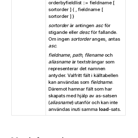
orderbyfieldlist ::= fieldname [
sortorder ] { , fieldname [
sortorder ] }
sortorder
är antingen
asc
för
stigande eller
desc
för fallande.
Om ingen
sortorder
anges, antas
asc
.
fieldname
,
path
,
filename
och
aliasname
är textsträngar som
representerar det namnen
antyder. Valfritt fält i källtabellen
kan användas som
fieldname
.
Däremot hamnar fält som har
skapats med hjälp av as-satsen
(
aliasname
) utanför och kan inte
användas inuti samma
load
-sats.