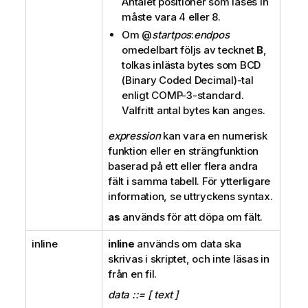
Antalet positioner som läses in
måste vara 4 eller 8.
Om
@
startpos
:
endpos
omedelbart följs av tecknet
B
,
tolkas inlästa bytes som
BCD
(Binary Coded Decimal)
-tal
enligt COMP-3-standard.
Valfritt antal bytes kan anges.
expression
kan vara en numerisk
funktion eller en strängfunktion
baserad på ett eller flera andra
fält i samma tabell. För ytterligare
information, se uttryckens syntax.
as
används för att döpa om fält.
inline
inline
används om data ska
skrivas i skriptet, och inte läsas in
från en fil.
data ::= [ text ]