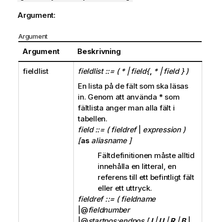
t
i
Argument:
o
n
Argument
Argument
Beskrivning
fieldlist
fieldlist ::= ( * | field{
,
* | field } )
En lista på de fält som ska läsas
in. Genom att använda
*
som
fältlista anger man alla fält i
tabellen.
field ::= ( fieldref
|
expression )
[
as
aliasname ]
Fältdefinitionen måste alltid
innehålla en litteral, en
referens till ett befintligt fält
eller ett uttryck.
fieldref ::= ( fieldname
|@
fieldnumber
|@
startpos:endpos [
I
|
U
|
R
|
B
|