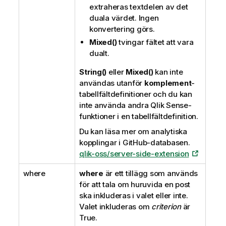
extraheras textdelen av det
duala värdet. Ingen
konvertering görs.
Mixed()
tvingar fältet att vara
dualt.
String()
eller
Mixed()
kan inte
användas utanför
komplement
-
tabellfältdefinitioner och du kan
inte använda andra
Qlik Sense
-
funktioner i en tabellfältdefinition.
Du kan läsa mer om analytiska
kopplingar i GitHub-databasen.
qlik-oss/server-side-extension
where
where
är ett tillägg som används
för att tala om huruvida en post
ska inkluderas i valet eller inte.
Valet inkluderas om
criterion
är
True
.