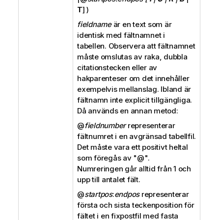
T
] )
fieldname
är en text som är
identisk med fältnamnet i
tabellen. Observera att fältnamnet
måste omslutas av raka, dubbla
citationstecken eller av
hakparenteser om det innehåller
exempelvis mellanslag. Ibland är
fältnamn inte explicit tillgängliga.
Då används en annan metod:
@
fieldnumber
representerar
fältnumret i en avgränsad tabellfil.
Det måste vara ett positivt heltal
som föregås av "
@
".
Numreringen går alltid från 1 och
upp till antalet fält.
@
startpos
:
endpos
representerar
första och sista teckenposition för
fältet i en fixpostfil med fasta