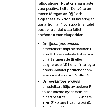
fältpositioner. Positionerna måste
vara positiva heltal. De två talen
måste föregås av "
@
" och
avgränsas av kolon. Numreringen
går alltid från 1 och upp till antalet
positioner. I det sista fältet
används
n
som slutposition.
Om
@
startpos
:
endpos
omedelbart följs av tecknen
I
eller
U
, tolkas inlästa bytes som
binärt signerade (
I
) eller
osignerade (
U
) heltal (Intel byte
order). Antalet positioner som
läses måste vara 1, 2 eller 4.
Om
@
startpos
:
endpos
omedelbart följs av tecknet
R
,
tolkas inlästa bytes som ett
binärt reellt tal (IEEE 32-bitars
eller 64-bitars floating point).