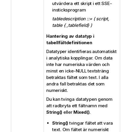
utvärdera ett skript i ett SSE-
insticksprogram
tabledescription ::= ( script,
table { ,tablefield} )
Hantering av datatyp i
tabellfältdefinitionen
Datatyper identifieras automatiskt
i analytiska kopplingar. Om data
inte har numeriska värden och
minst en icke-NULL textsträng
betraktas fältet som text. I alla
andra fall betraktas det som
numeriskt.
Du kan tvinga datatypen genom
att radbryta ett fältnamn med
String()
eller
Mixed()
.
String()
tvingar fältet att vara
text. Om fältet är numeriskt