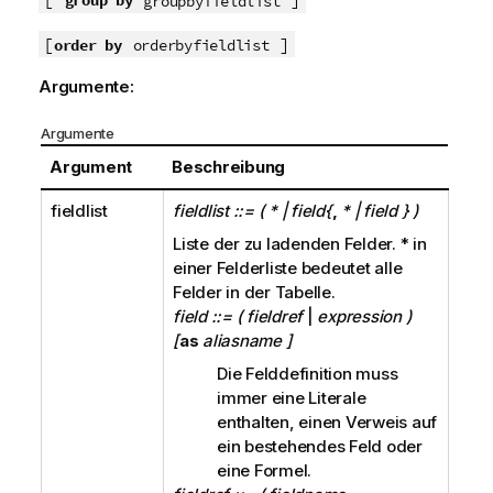
group by
groupbyfieldlist
i
s
[
]
order by
orderbyfieldlist
Argumente:
Argumente
Argument
Beschreibung
fieldlist
fieldlist ::= ( * | field{
,
* | field } )
Liste der zu ladenden Felder.
*
in
einer Felderliste bedeutet alle
Felder in der Tabelle.
field ::= ( fieldref
|
expression )
[
as
aliasname ]
Die Felddefinition muss
immer eine Literale
enthalten, einen Verweis auf
ein bestehendes Feld oder
eine Formel.