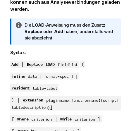
können auch aus Analyseverbindungen geladen
werden.
I
Die
LOAD
-Anweisung muss den Zusatz
n
Replace
oder
Add
haben, andernfalls wird
f
sie abgelehnt.
o
r
Syntax:
m
a
|
(
Add
Replace
LOAD
fieldlist
t
inline
i
data [ format-spec ] |
o
resident
table-label
n
s
) |
extension
(
pluginname.functionname
[script]
h
]
)
tabledescription
i
n
[
|
]
where
while
criterion
criterion
w
e
[
]