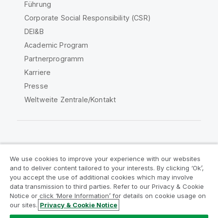
Führung
Corporate Social Responsibility (CSR)
DEI&B
Academic Program
Partnerprogramm
Karriere
Presse
Weltweite Zentrale/Kontakt
Qlik Community
We use cookies to improve your experience with our websites
and to deliver content tailored to your interests. By clicking ‘Ok’,
Rechtliche Vereinbarungen
you accept the use of additional cookies which may involve
data transmission to third parties. Refer to our Privacy & Cookie
Produktbedingungen
Legal Policies
Notice or click ‘More Information’ for details on cookie usage on
Legal Policies
Benutzungsbedingungen
our sites.
Privacy & Cookie Notice
Marken
Do Not Share My Info