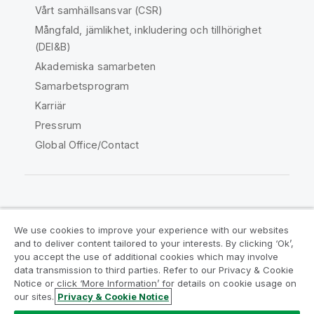
Vårt samhällsansvar (CSR)
Mångfald, jämlikhet, inkludering och tillhörighet
(DEI&B)
Akademiska samarbeten
Samarbetsprogram
Karriär
Pressrum
Global Office/Contact
Qlik Community
We use cookies to improve your experience with our websites
and to deliver content tailored to your interests. By clicking ‘Ok’,
Juridiska avtal
Produktvillkor
you accept the use of additional cookies which may involve
data transmission to third parties. Refer to our Privacy & Cookie
Legal Policies
Legal Policies
Notice or click ‘More Information’ for details on cookie usage on
Användningsvillkor
Varumärken
our sites.
Privacy & Cookie Notice
Do Not Share My Info