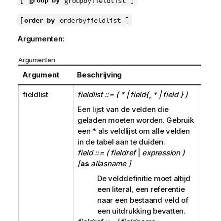
group by
groupbyfieldlist
[
]
order by
orderbyfieldlist
Argumenten:
Argumenten
Argument
Beschrijving
fieldlist
fieldlist ::= ( * | field{
,
* | field } )
Een lijst van de velden die
geladen moeten worden. Gebruik
een
*
als veldlijst om alle velden
in de tabel aan te duiden.
field ::= ( fieldref
|
expression )
[
as
aliasname ]
De velddefinitie moet altijd
een literal, een referentie
naar een bestaand veld of
een uitdrukking bevatten.