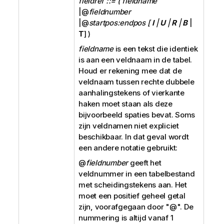
fieldref ::= ( fieldname
|@
fieldnumber
|@
startpos:endpos [
I
|
U
|
R
|
B
|
T
] )
fieldname
is een tekst die identiek
is aan een veldnaam in de tabel.
Houd er rekening mee dat de
veldnaam tussen rechte dubbele
aanhalingstekens of vierkante
haken moet staan als deze
bijvoorbeeld spaties bevat. Soms
zijn veldnamen niet expliciet
beschikbaar. In dat geval wordt
een andere notatie gebruikt:
@
fieldnumber
geeft het
veldnummer in een tabelbestand
met scheidingstekens aan. Het
moet een positief geheel getal
zijn, voorafgegaan door "
@
". De
nummering is altijd vanaf 1