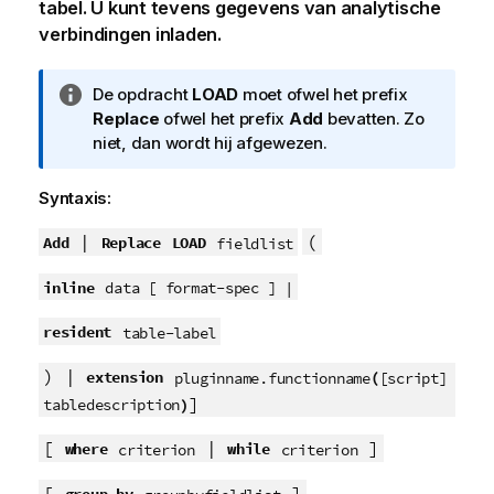
tabel. U kunt tevens gegevens van analytische
verbindingen inladen.
I
De opdracht
LOAD
moet ofwel het prefix
n
Replace
ofwel het prefix
Add
bevatten. Zo
f
niet, dan wordt hij afgewezen.
o
r
Syntaxis:
m
a
|
(
Add
Replace
LOAD
fieldlist
t
inline
i
data [ format-spec ] |
e
resident
table-label
) |
extension
(
pluginname.functionname
[script]
]
)
tabledescription
[
|
]
where
while
criterion
criterion
[
]