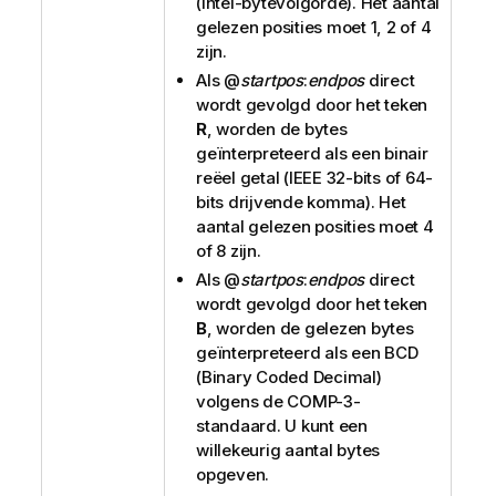
(Intel-bytevolgorde). Het aantal
gelezen posities moet 1, 2 of 4
zijn.
Als
@
startpos
:
endpos
direct
wordt gevolgd door het teken
R
, worden de bytes
geïnterpreteerd als een binair
reëel getal (IEEE 32-bits of 64-
bits drijvende komma). Het
aantal gelezen posities moet 4
of 8 zijn.
Als
@
startpos
:
endpos
direct
wordt gevolgd door het teken
B
, worden de gelezen bytes
geïnterpreteerd als een
BCD
(Binary Coded Decimal)
volgens de COMP-3-
standaard. U kunt een
willekeurig aantal bytes
opgeven.