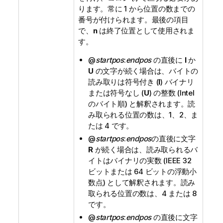
ります。常に 1 から位置の数までの
番号が付けられます。最後の項目
で、
n
は終了位置として使用されま
す。
@
startpos
:
endpos
の直後に
I
か
U
の文字が続く場合は、バイトの
読み取りは符号付き (
I
) バイナリ
または符号なし (
U
) の整数 (Intel
のバイト順) と解釈されます。読
み取られる位置の数は、1、2、ま
たは 4 です。
@
startpos
:
endpos
の直後に文字
R
が続く場合は、読み取られるバ
イトはバイナリの実数 (IEEE 32
ビットまたは 64 ビットの浮動小
数点) として解釈されます。読み
取られる位置の数は、4 または 8
です。
@
startpos
:
endpos
の直後に文字