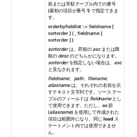
前または常駐テーブル内での番号
(最初の項目が番号 1) で指定できま
す。
orderbyfieldlist ::= fieldname [
sortorder ] { , fieldname [
sortorder ] }
sortorder
は、昇順の
asc
または降
順の
desc
のどちらかになります。
sortorder
を指定しない場合は、
asc
と見なされます。
fieldname
、
path
、
filename
、
aliasname
は、それぞれの名前を示
すテキスト文字列です。ソース テー
ブルのフィールドは
fieldname
とし
て使用できます。ただし、as 節
(
aliasname
) を使用して作成された
項目は範囲外になり、同じ
load
ス
テートメント内では使用できませ
ん。