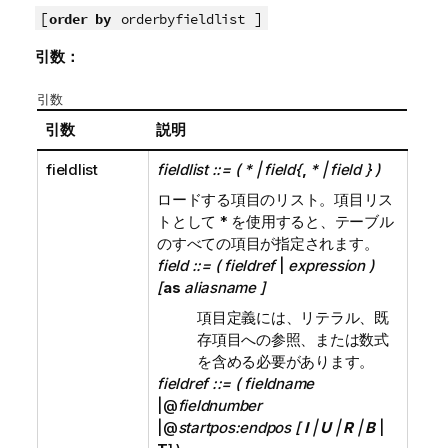
[
]
order by
orderbyfieldlist
引数：
引数
引数
説明
fieldlist
fieldlist ::= ( * | field{
,
* | field } )
ロードする項目のリスト。項目リス
トとして
*
を使用すると、テーブル
のすべての項目が指定されます。
field ::= ( fieldref
|
expression )
[
as
aliasname ]
項目定義には、リテラル、既
存項目への参照、または数式
を含める必要があります。
fieldref ::= ( fieldname
|@
fieldnumber
|@
startpos:endpos [
I
|
U
|
R
|
B
|