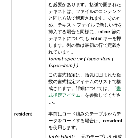
む必要があります。括弧で囲まれた
テキストは、ファイルのコンテンツ
と同じ方法で解釈されます。そのた
め、テキスト ファイルで新しい行を
挿入する場合と同様に、
inline
節の
テキストについても Enter キーを押
します。列の数は最初の行で定義さ
れています。
format-spec ::= ( fspec-item {,
fspec-item } )
この書式指定は、括弧に囲まれた複
数の書式指定アイテムのリストで構
成されます。詳細については、「
書
式指定アイテム
」を参照してくださ
い。
resident
事前にロード済みのテーブルからデ
ータをロードする場合は、
resident
を使用します。
table label
は、元のテーブルを作成