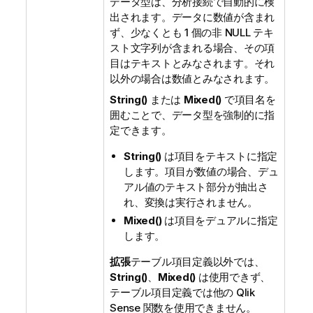
データ型は、分析接続で自動的に検
出されます。データに数値が含まれ
ず、少なくとも 1 個の非 NULL テキ
スト文字列が含まれる場合、その項
目はテキストとみなされます。それ
以外の場合は数値とみなされます。
String()
または
Mixed()
で項目名を
囲むことで、データ型を強制的に指
定できます。
String()
は項目をテキストに指定
します。項目が数値の場合、デュ
アル値のテキスト部分が抽出さ
れ、変換は実行されません。
Mixed()
は項目をデュアルに指定
します。
拡張
テーブル項目定義以外では、
String()
、
Mixed()
は使用できず、
テーブル項目定義では他の
Qlik
Sense
関数を使用できません。