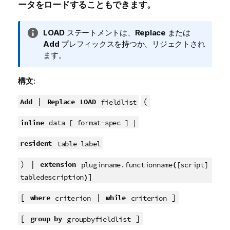
ータをロードすることもできます。
情
LOAD
ステートメントは、
Replace
または
報
Add
プレフィックスを持つか、リジェクトされ
メ
ます。
モ
構文:
|
(
Add
Replace
LOAD
fieldlist
inline
data [ format-spec ] |
resident
table-label
) |
extension
(
pluginname.functionname
[script]
]
)
tabledescription
[
|
]
where
while
criterion
criterion
[
]
group by
groupbyfieldlist