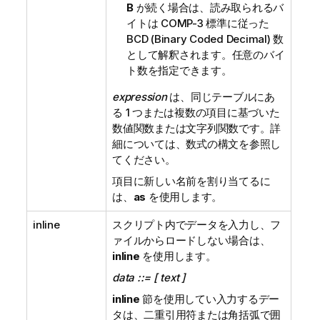
B
が続く場合は、読み取られるバ
イトは COMP-3 標準に従った
BCD (Binary Coded Decimal)
数
として解釈されます。任意のバイ
ト数を指定できます。
expression
は、同じテーブルにあ
る 1 つまたは複数の項目に基づいた
数値関数または文字列関数です。詳
細については、数式の構文を参照し
てください。
項目に新しい名前を割り当てるに
は、
as
を使用します。
inline
スクリプト内でデータを入力し、フ
ァイルからロードしない場合は、
inline
を使用します。
data ::= [ text ]
inline
節を使用してい入力するデー
タは、二重引用符または角括弧で囲