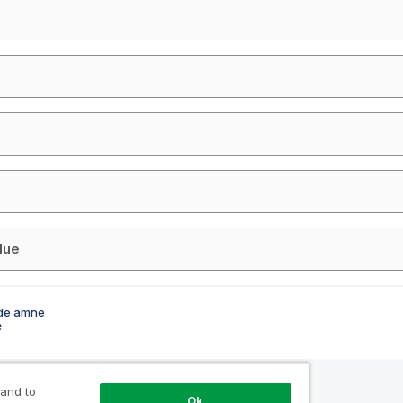
D
lue
de ämne
e
 and to
Ok