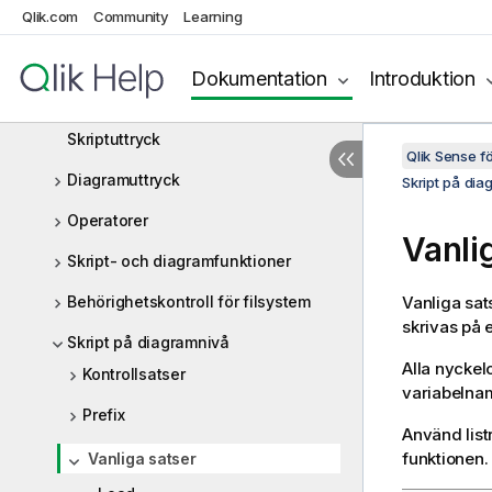
Qlik.com
Community
Learning
Skriptsatser och nyckelord
Arbeta med variabler i
Dokumentation
Introduktion
Skriptredigeraren
Skriptuttryck
Qlik Sense 
Diagramuttryck
Skript på dia
Operatorer
Vanli
Skript- och diagramfunktioner
Behörighetskontroll för filsystem
Vanliga sat
skrivas på e
Skript på diagramnivå
Alla nyckel
Kontrollsatser
variabelnam
Prefix
Använd listr
funktionen.
Vanliga satser