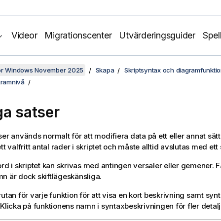
Videor
Migrationscenter
Utvärderingsguider
Spel
för Windows November 2025
Skapa
Skriptsyntax och diagramfunkti
gramnivå
ga satser
ser används normalt för att modifiera data på ett eller annat sät
tt valfritt antal rader i skriptet och måste alltid avslutas med ett
ord i skriptet kan skrivas med antingen versaler eller gemener. F
n är dock skiftlägeskänsliga.
utan för varje funktion för att visa en kort beskrivning samt syn
 Klicka på funktionens namn i syntaxbeskrivningen för fler detalj