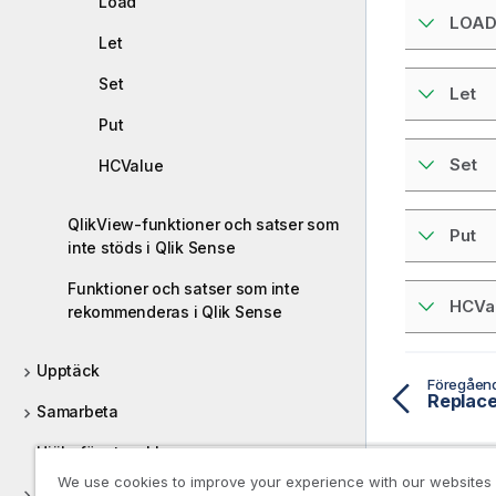
Load
LOA
Let
Set
Let
Put
Set
HCValue
QlikView-funktioner och satser som
Put
inte stöds i Qlik Sense
Funktioner och satser som inte
HCVa
rekommenderas i Qlik Sense
Upptäck
Föregåen
Replac
Samarbeta
Hjälp för utvecklare
We use cookies to improve your experience with our websites
Introduktionskurser för Qlik Sense