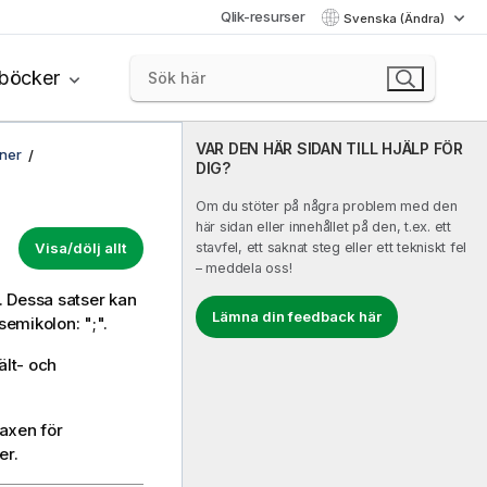
Qlik-resurser
Svenska (Ändra)
böcker
VAR DEN HÄR SIDAN TILL HJÄLP FÖR
oner
DIG?
Om du stöter på några problem med den
här sidan eller innehållet på den, t.ex. ett
Visa/dölj allt
stavfel, ett saknat steg eller ett tekniskt fel
– meddela oss!
t. Dessa satser kan
Lämna din feedback här
 semikolon: ";".
ält- och
taxen för
er.