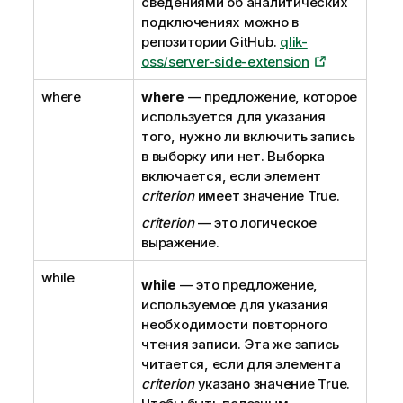
сведениями об аналитических
подключениях можно в
репозитории GitHub.
qlik-
oss/server-side-extension
where
where
— предложение, которое
используется для указания
того, нужно ли включить запись
в выборку или нет. Выборка
включается, если элемент
criterion
имеет значение
True
.
criterion
— это логическое
выражение.
while
while
— это предложение,
используемое для указания
необходимости повторного
чтения записи. Эта же запись
читается, если для элемента
criterion
указано значение
True
.