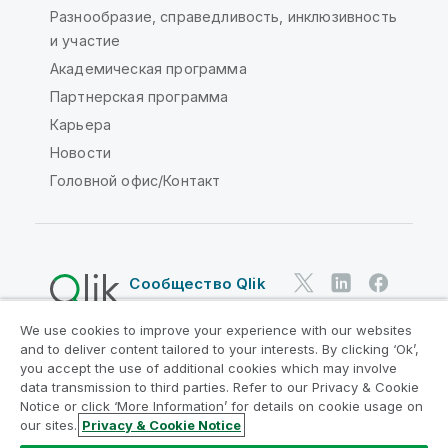
Разнообразие, справедливость, инклюзивность
и участие
Академическая программа
Партнерская программа
Карьера
Новости
Головной офис/Контакт
Сообщество Qlik
We use cookies to improve your experience with our websites
Юридические соглашения
and to deliver content tailored to your interests. By clicking ‘Ok’,
Условия использования продуктов
you accept the use of additional cookies which may involve
data transmission to third parties. Refer to our Privacy & Cookie
Legal Policies
Юридические положения
Notice or click ‘More Information’ for details on cookie usage on
Условия использования
Товарные знаки
our sites.
Privacy & Cookie Notice
Do Not Share My Info