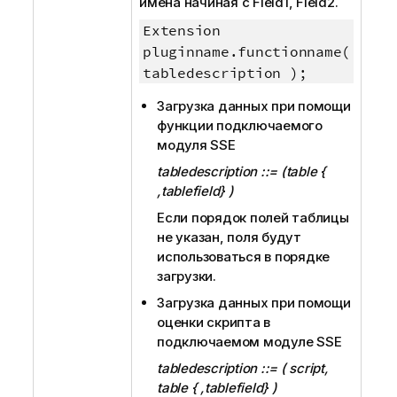
имена начиная с
Field1, Field2
.
Extension
pluginname.functionname(
tabledescription );
Загрузка данных при помощи
функции подключаемого
модуля SSE
tabledescription ::= (table {
,tablefield} )
Если порядок полей таблицы
не указан, поля будут
использоваться в порядке
загрузки.
Загрузка данных при помощи
оценки скрипта в
подключаемом модуле SSE
tabledescription ::= ( script,
table { ,tablefield} )