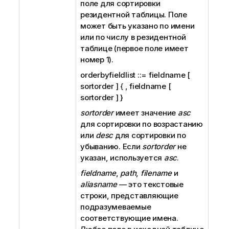
поле для сортировки
резидентной таблицы. Поле
может быть указано по имени
или по числу в резидентной
таблице (первое поле имеет
номер 1).
orderbyfieldlist ::= fieldname [
sortorder ] { , fieldname [
sortorder ] }
sortorder
имеет значение
asc
для сортировки по возрастанию
или
desc
для сортировки по
убыванию. Если
sortorder
не
указан, используется
asc
.
fieldname
,
path
,
filename
и
aliasname
— это текстовые
строки, представляющие
подразумеваемые
соответствующие имена.