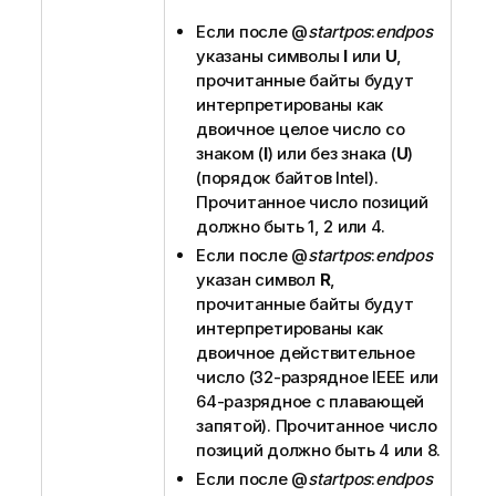
Если после
@
startpos
:
endpos
указаны символы
I
или
U
,
прочитанные байты будут
интерпретированы как
двоичное целое число со
знаком (
I
) или без знака (
U
)
(порядок байтов Intel).
Прочитанное число позиций
должно быть 1, 2 или 4.
Если после
@
startpos
:
endpos
указан символ
R
,
прочитанные байты будут
интерпретированы как
двоичное действительное
число (32-разрядное IEEE или
64-разрядное с плавающей
запятой). Прочитанное число
позиций должно быть 4 или 8.
Если после
@
startpos
:
endpos