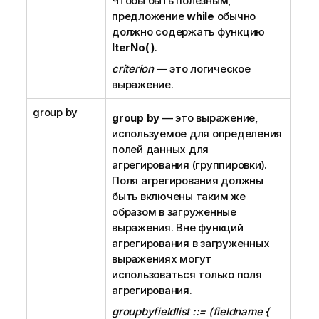
Чтобы быть полезным,
предложение
while
обычно
должно содержать функцию
IterNo( )
.
criterion
— это логическое
выражение.
group by
group by
— это выражение,
используемое для определения
полей данных для
агрегирования (группировки).
Поля агрегирования должны
быть включены таким же
образом в загруженные
выражения. Вне функций
агрегирования в загруженных
выражениях могут
использоваться только поля
агрегирования.
groupbyfieldlist ::= (fieldname {