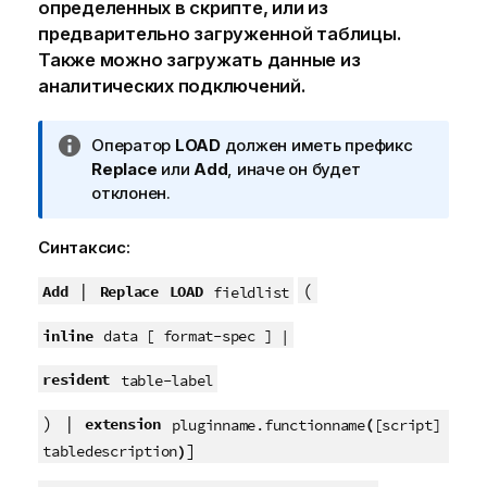
определенных в скрипте, или из
предварительно загруженной таблицы.
Также можно загружать данные из
аналитических подключений.
П
Оператор
LOAD
должен иметь префикс
р
Replace
или
Add
, иначе он будет
и
отклонен.
м
е
Синтаксис:
ч
а
|
(
Add
Replace
LOAD
fieldlist
н
inline
и
data [ format-spec ] |
е
resident
table-label
к
и
) |
extension
(
pluginname.functionname
[script]
н
]
)
tabledescription
ф
о