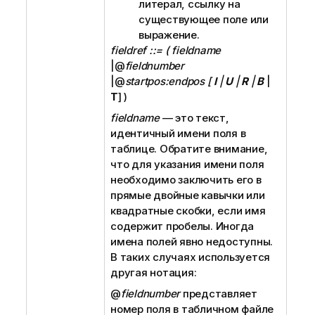
литерал, ссылку на
существующее поле или
выражение.
fieldref ::= ( fieldname
|@
fieldnumber
|@
startpos:endpos [
I
|
U
|
R
|
B
|
T
] )
fieldname
— это текст,
идентичный имени поля в
таблице. Обратите внимание,
что для указания имени поля
необходимо заключить его в
прямые двойные кавычки или
квадратные скобки, если имя
содержит пробелы. Иногда
имена полей явно недоступны.
В таких случаях используется
другая нотация:
@
fieldnumber
представляет
номер поля в табличном файле