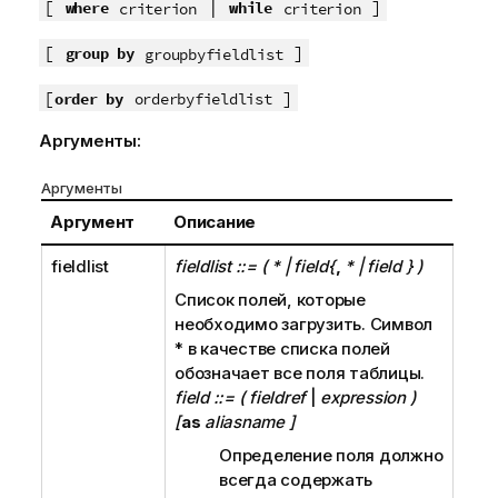
[
|
]
where
while
criterion
criterion
р
м
[
]
group by
groupbyfieldlist
а
ц
[
]
order by
orderbyfieldlist
и
и
Аргументы:
Аргументы
Аргумент
Описание
fieldlist
fieldlist ::= ( * | field{
,
* | field } )
Список полей, которые
необходимо загрузить. Символ
*
в качестве списка полей
обозначает все поля таблицы.
field ::= ( fieldref
|
expression )
[
as
aliasname ]
Определение поля должно
всегда содержать