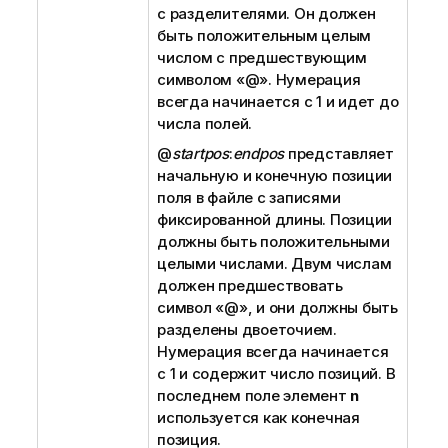
с разделителями. Он должен
быть положительным целым
числом с предшествующим
символом «
@
». Нумерация
всегда начинается с 1 и идет до
числа полей.
@
startpos
:
endpos
представляет
начальную и конечную позиции
поля в файле с записями
фиксированной длины. Позиции
должны быть положительными
целыми числами. Двум числам
должен предшествовать
символ «
@
», и они должны быть
разделены двоеточием.
Нумерация всегда начинается
с 1 и содержит число позиций. В
последнем поле элемент
n
используется как конечная
позиция.