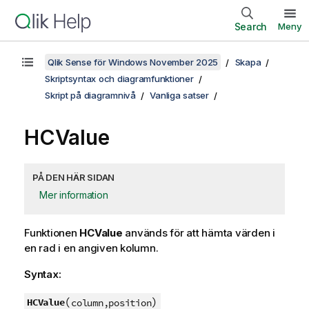
Search
Meny
Qlik Sense för Windows November 2025
Skapa
Skriptsyntax och diagramfunktioner
Skript på diagramnivå
Vanliga satser
HCValue
PÅ DEN HÄR SIDAN
Mer information
Funktionen
HCValue
används för att hämta värden i
en rad i en angiven kolumn.
Syntax:
(
)
HCValue
column,position