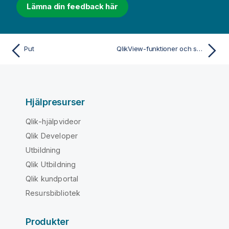
Lämna din feedback här
n
Put
QlikView-funktioner och satser som inte stöds i Qlik Sense
Hjälpresurser
Qlik-hjälpvideor
Qlik Developer
Utbildning
Qlik Utbildning
Qlik kundportal
Resursbibliotek
Produkter