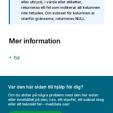
n
eller uttryck, i värde eller etiketter,
t
returneras ett fel som indikerar att kolumnen
e
inte hittades. Om indexet för kolumnen är
c
utanför gränserna, returneras NULL.
k
n
i
Mer information
n
g
o
m
Put
i
n
f
o
r
Var den här sidan till hjälp för dig?
m
Om du stöter på några problem med den här sidan
a
eller innehållet på den, t.ex. ett stavfel, ett saknat steg
t
eller ett tekniskt fel – meddela oss!
i
o