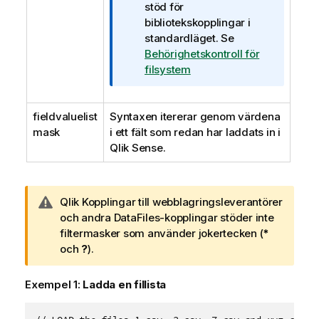
n
stöd för
o
t
bibliotekskopplingar i
r
e
standardläget.
Se
m
c
Behörighetskontroll för
a
k
filsystem
t
n
i
i
o
fieldvaluelist
Syntaxen itererar genom värdena
n
n
mask
i ett fält som redan har laddats in i
g
Qlik Sense
o
.
m
i
n
A
Qlik
Kopplingar till webblagringsleverantörer
f
n
och andra DataFiles-kopplingar stöder inte
o
t
filtermasker som använder jokertecken (
*
r
e
och
?
).
m
c
a
k
Exempel 1:
Ladda en fillista
t
n
i
i