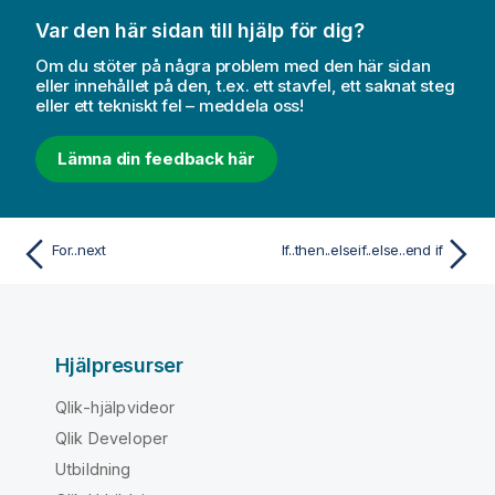
Var den här sidan till hjälp för dig?
Om du stöter på några problem med den här sidan
eller innehållet på den, t.ex. ett stavfel, ett saknat steg
eller ett tekniskt fel – meddela oss!
Lämna din feedback här
For..next
If..then..elseif..else..end if
Hjälpresurser
Qlik-hjälpvideor
Qlik Developer
Utbildning