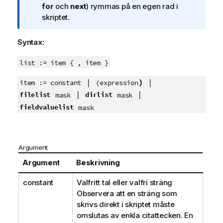
c
for
och
next
) rymmas på en egen rad i
k
skriptet.
n
i
Syntax:
n
g
list := item { , item }
o
|
)
|
m
item := constant
(
expression
i
|
|
filelist
dirlist
mask
mask
n
fieldvaluelist
mask
f
o
r
Argument
m
a
Argument
Beskrivning
t
i
constant
Valfritt tal eller valfri sträng
o
Observera att en sträng som
n
skrivs direkt i skriptet måste
omslutas av enkla citattecken. En