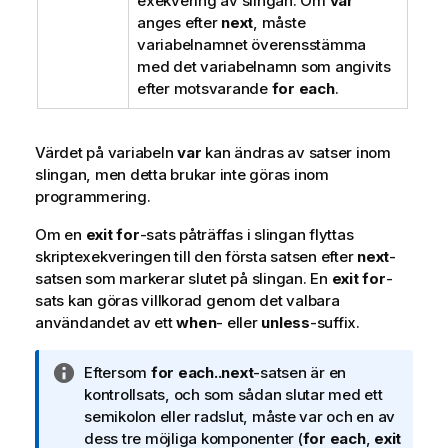
exekvering av slingan. Om
var
anges efter
next
, måste
variabelnamnet överensstämma
med det variabelnamn som angivits
efter motsvarande
for each
.
Värdet på variabeln
var
kan ändras av satser inom
slingan, men detta brukar inte göras inom
programmering.
Om en
exit for
-sats påträffas i slingan flyttas
skriptexekveringen till den första satsen efter
next
-
satsen som markerar slutet på slingan. En
exit for
-
sats kan göras villkorad genom det valbara
användandet av ett
when
- eller
unless
-suffix.
A
Eftersom
for each..next
-satsen är en
n
kontrollsats, och som sådan slutar med ett
t
semikolon eller radslut, måste var och en av
e
dess tre möjliga komponenter (
for each
,
exit