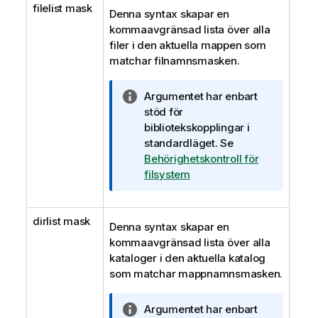
filelist mask
Denna syntax skapar en
kommaavgränsad lista över alla
filer i den aktuella mappen som
matchar filnamnsmasken.
A
Argumentet har enbart
n
stöd för
t
bibliotekskopplingar i
e
standardläget.
Se
c
Behörighetskontroll för
k
filsystem
n
i
dirlist mask
n
Denna syntax skapar en
g
kommaavgränsad lista över alla
o
kataloger i den aktuella katalog
m
som matchar mappnamnsmasken.
i
n
A
Argumentet har enbart
f