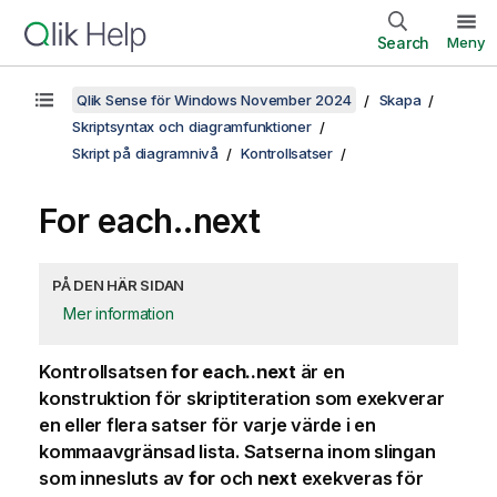
Search
Meny
Qlik Sense för Windows November 2024
Skapa
Skriptsyntax och diagramfunktioner
Skript på diagramnivå
Kontrollsatser
For each..next
PÅ DEN HÄR SIDAN
Mer information
Kontrollsatsen
for each..next
är en
konstruktion för skriptiteration som exekverar
en eller flera satser för varje värde i en
kommaavgränsad lista. Satserna inom slingan
som innesluts av
for
och
next
exekveras för