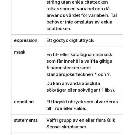
sträng utan enkla citattecken
tolkas som en variabel och då
används värdet för variabeln. Tal
behöver inte omslutas av enkla
citattecken.
expression
Ett godtyckligt uttryck.
mask
En fil- eller katalognamnsmask
som får innehålla valfria giltiga
filnamnstecken samt
standardjokertecknen
*
och
?
.
Du kan använda absoluta
sökvägar eller sökvägar till
lib://
.
condition
Ett logiskt uttryck som utvärderas
till
True
eller
False
.
statements
Valfri grupp av en eller flera
Qlik
Sense
-skriptsatser.