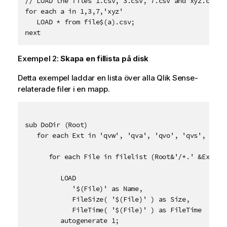
// LOAD the files 1.csv, 3.csv, 7.csv and xyz.csv

o
n
for each a in 1,3,7,'xyz'

n
g
   LOAD * from file$(a).csv;

o
next
m
v
Exempel 2:
Skapa en fillista på disk
a
r
Detta exempel laddar en lista över alla
Qlik Sense
-
n
relaterade filer i en mapp.
i
n
g
sub DoDir (Root)

   for each Ext in 'qvw', 'qva', 'qvo', 'qvs', 'qvc'
      for each File in filelist (Root&'/*.' &Ext)

         LOAD 

            '$(File)' as Name, 

            FileSize( '$(File)' ) as Size, 

            FileTime( '$(File)' ) as FileTime

         autogenerate 1;
