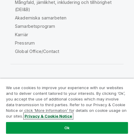
Mångfald, jämlikhet, inkludering och tillhörighet
(DEI&B)
Akademiska samarbeten
Samarbetsprogram
Karriär
Pressrum
Global Office/Contact
Qlik Community
We use cookies to improve your experience with our websites
and to deliver content tailored to your interests. By clicking ‘Ok’,
Juridiska avtal
Produktvillkor
you accept the use of additional cookies which may involve
data transmission to third parties. Refer to our Privacy & Cookie
Legal Policies
Legal Policies
Notice or click ‘More Information’ for details on cookie usage on
Användningsvillkor
Varumärken
our sites.
Privacy & Cookie Notice
Do Not Share My Info
Ok
Copyright © 1993-2026 QlikTech International AB. Alla