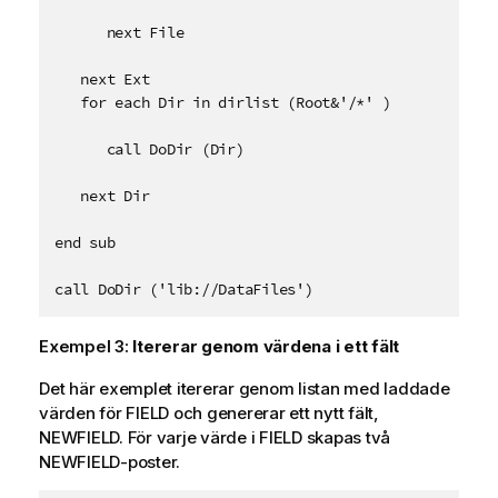
      next File

   next Ext

   for each Dir in dirlist (Root&'/*' )

      call DoDir (Dir)

   next Dir

end sub

call DoDir ('lib://DataFiles')
Exempel 3:
Itererar genom värdena i ett fält
Det här exemplet itererar genom listan med laddade
värden för
FIELD
och genererar ett nytt fält,
NEWFIELD
. För varje värde i
FIELD
skapas två
NEWFIELD
-poster.