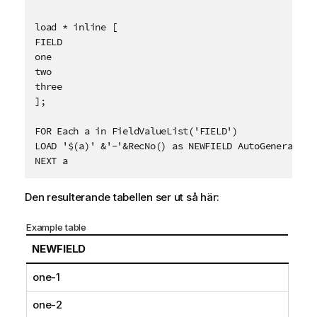
load * inline [

FIELD

one

two

three

];

FOR Each a in FieldValueList('FIELD')

LOAD '$(a)' &'-'&RecNo() as NEWFIELD AutoGenerate 2;
Den resulterande tabellen ser ut så här:
Example table
NEWFIELD
one-1
one-2