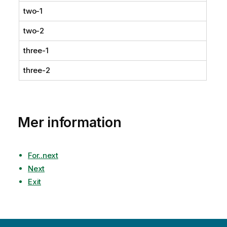
two-1
two-2
three-1
three-2
Mer information
For..next
Next
Exit