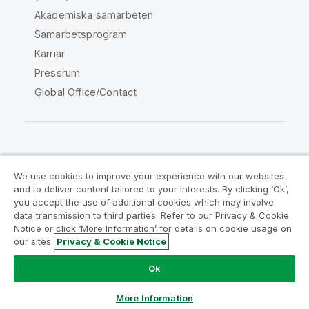
Akademiska samarbeten
Samarbetsprogram
Karriär
Pressrum
Global Office/Contact
Qlik Community
We use cookies to improve your experience with our websites
and to deliver content tailored to your interests. By clicking ‘Ok’,
Juridiska avtal
Produktvillkor
you accept the use of additional cookies which may involve
data transmission to third parties. Refer to our Privacy & Cookie
Legal Policies
Legal Policies
Notice or click ‘More Information’ for details on cookie usage on
Användningsvillkor
Varumärken
our sites.
Privacy & Cookie Notice
Do Not Share My Info
Ok
Copyright © 1993-2026 QlikTech International AB. Alla
rättigheter förbehållna.
More Information