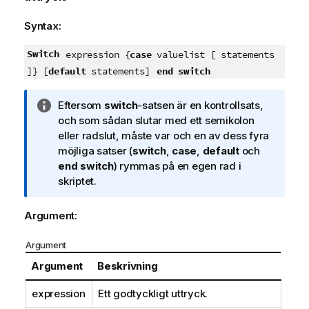
Syntax:
Switch
expression {
case
valuelist [ statements
end switch
]} [
default
statements]
A
Eftersom
switch
-satsen är en kontrollsats,
n
och som sådan slutar med ett semikolon
t
eller radslut, måste var och en av dess fyra
e
möjliga satser (
switch
,
case
,
default
och
c
end switch
) rymmas på en egen rad i
k
skriptet.
n
i
Argument:
n
g
Argument
o
Argument
Beskrivning
m
i
expression
Ett godtyckligt uttryck.
n