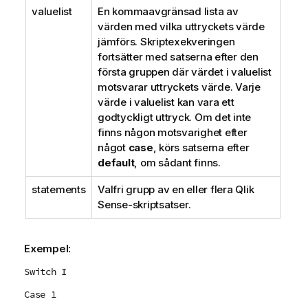
f
valuelist
En kommaavgränsad lista av
o
värden med vilka uttryckets värde
r
jämförs. Skriptexekveringen
m
fortsätter med satserna efter den
a
första gruppen där värdet i valuelist
t
motsvarar uttryckets värde. Varje
i
värde i valuelist kan vara ett
o
godtyckligt uttryck. Om det inte
n
finns någon motsvarighet efter
något
case
, körs satserna efter
default
, om sådant finns.
statements
Valfri grupp av en eller flera
Qlik
Sense
-skriptsatser.
Exempel:
Switch I
Case 1