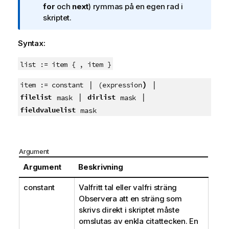
c
for
och
next
) rymmas på en egen rad i
k
skriptet.
n
i
Syntax:
n
g
list := item { , item }
o
|
)
|
m
item := constant
(
expression
i
|
|
filelist
dirlist
mask
mask
n
fieldvaluelist
mask
f
o
r
Argument
m
a
Argument
Beskrivning
t
i
constant
Valfritt tal eller valfri sträng
o
Observera att en sträng som
n
skrivs direkt i skriptet måste
omslutas av enkla citattecken. En