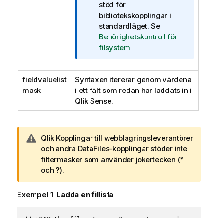
n
stöd för
o
t
bibliotekskopplingar i
r
e
standardläget.
Se
m
c
Behörighetskontroll för
a
k
filsystem
t
n
i
i
o
fieldvaluelist
Syntaxen itererar genom värdena
n
n
mask
i ett fält som redan har laddats in i
g
Qlik Sense
o
.
m
i
n
A
Qlik
Kopplingar till webblagringsleverantörer
f
n
och andra DataFiles-kopplingar stöder inte
o
t
filtermasker som använder jokertecken (
*
r
e
och
?
).
m
c
a
k
Exempel 1:
Ladda en fillista
t
n
i
i