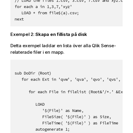
// LOAD the files 1.csv, 3.csv, 7.csv and xyz.csv

o
n
for each a in 1,3,7,'xyz'

n
g
   LOAD * from file$(a).csv;

o
next
m
v
Exempel 2:
Skapa en fillista på disk
a
r
Detta exempel laddar en lista över alla
Qlik Sense
-
n
relaterade filer i en mapp.
i
n
g
sub DoDir (Root)

   for each Ext in 'qvw', 'qva', 'qvo', 'qvs', 'qvc'
      for each File in filelist (Root&'/*.' &Ext)

         LOAD 

            '$(File)' as Name, 

            FileSize( '$(File)' ) as Size, 

            FileTime( '$(File)' ) as FileTime

         autogenerate 1;
