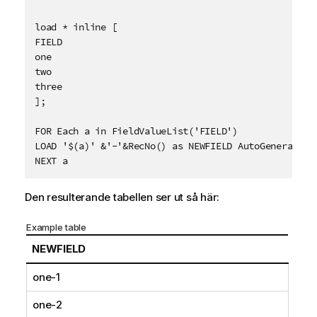
load * inline [

FIELD

one

two

three

];

FOR Each a in FieldValueList('FIELD')

LOAD '$(a)' &'-'&RecNo() as NEWFIELD AutoGenerate 2;
Den resulterande tabellen ser ut så här:
Example table
NEWFIELD
one-1
one-2