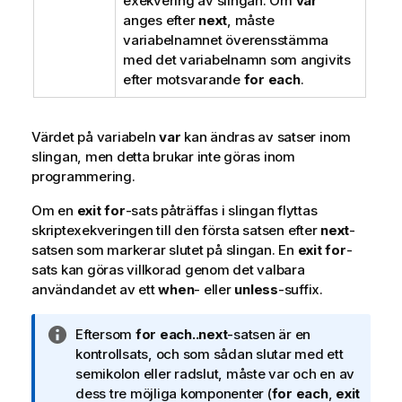
exekvering av slingan. Om
var
anges efter
next
, måste
variabelnamnet överensstämma
med det variabelnamn som angivits
efter motsvarande
for each
.
Värdet på variabeln
var
kan ändras av satser inom
slingan, men detta brukar inte göras inom
programmering.
Om en
exit for
-sats påträffas i slingan flyttas
skriptexekveringen till den första satsen efter
next
-
satsen som markerar slutet på slingan. En
exit for
-
sats kan göras villkorad genom det valbara
användandet av ett
when
- eller
unless
-suffix.
A
Eftersom
for each..next
-satsen är en
n
kontrollsats, och som sådan slutar med ett
t
semikolon eller radslut, måste var och en av
e
dess tre möjliga komponenter (
for each
,
exit