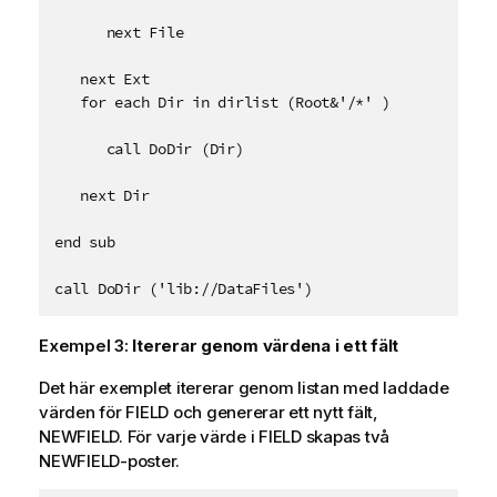
      next File

   next Ext

   for each Dir in dirlist (Root&'/*' )

      call DoDir (Dir)

   next Dir

end sub

call DoDir ('lib://DataFiles')
Exempel 3:
Itererar genom värdena i ett fält
Det här exemplet itererar genom listan med laddade
värden för
FIELD
och genererar ett nytt fält,
NEWFIELD
. För varje värde i
FIELD
skapas två
NEWFIELD
-poster.