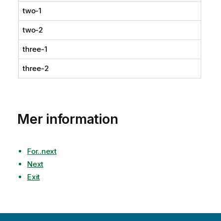
two-1
two-2
three-1
three-2
Mer information
For..next
Next
Exit