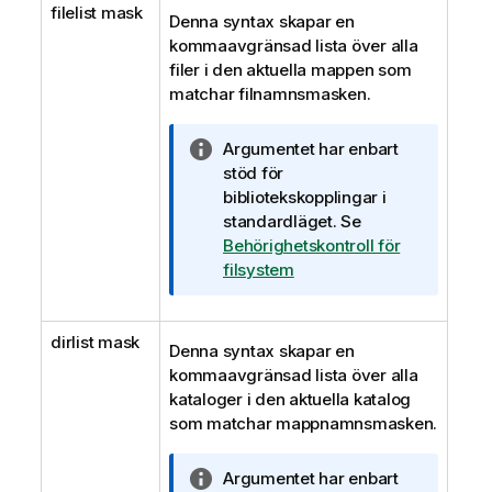
filelist mask
Denna syntax skapar en
kommaavgränsad lista över alla
filer i den aktuella mappen som
matchar filnamnsmasken.
A
Argumentet har enbart
n
stöd för
t
bibliotekskopplingar i
e
standardläget.
Se
c
Behörighetskontroll för
k
filsystem
n
i
dirlist mask
n
Denna syntax skapar en
g
kommaavgränsad lista över alla
o
kataloger i den aktuella katalog
m
som matchar mappnamnsmasken.
i
n
A
Argumentet har enbart
f