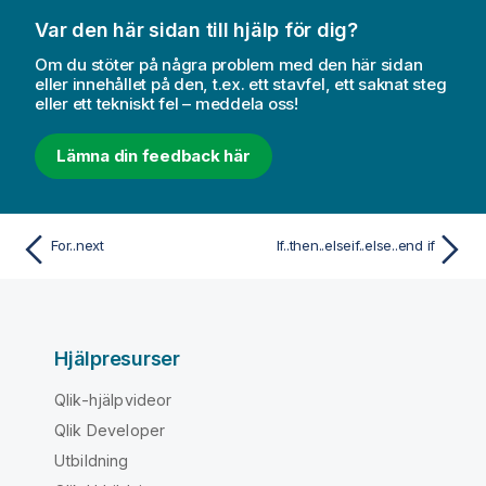
Var den här sidan till hjälp för dig?
Om du stöter på några problem med den här sidan
eller innehållet på den, t.ex. ett stavfel, ett saknat steg
eller ett tekniskt fel – meddela oss!
Lämna din feedback här
For..next
If..then..elseif..else..end if
Hjälpresurser
Qlik-hjälpvideor
Qlik Developer
Utbildning