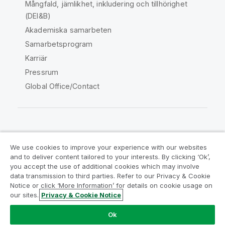
Mångfald, jämlikhet, inkludering och tillhörighet
(DEI&B)
Akademiska samarbeten
Samarbetsprogram
Karriär
Pressrum
Global Office/Contact
Qlik Community
We use cookies to improve your experience with our websites
and to deliver content tailored to your interests. By clicking ‘Ok’,
Juridiska avtal
Produktvillkor
you accept the use of additional cookies which may involve
data transmission to third parties. Refer to our Privacy & Cookie
Legal Policies
Legal Policies
Notice or click ‘More Information’ for details on cookie usage on
Användningsvillkor
Varumärken
our sites.
Privacy & Cookie Notice
Do Not Share My Info
Ok
Copyright © 1993-2026 QlikTech International AB. Alla