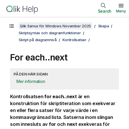
Search
Meny
Qlik Sense för Windows November 2025
Skapa
Skriptsyntax och diagramfunktioner
Skript på diagramnivå
Kontrollsatser
For each..next
PÅ DEN HÄR SIDAN
Mer information
Kontrollsatsen
for each..next
är en
konstruktion för skriptiteration som exekverar
en eller flera satser för varje värde i en
kommaavgränsad lista. Satserna inom slingan
som innesluts av
for
och
next
exekveras för