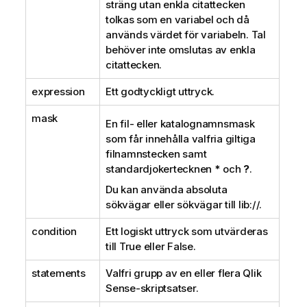
sträng utan enkla citattecken
tolkas som en variabel och då
används värdet för variabeln. Tal
behöver inte omslutas av enkla
citattecken.
expression
Ett godtyckligt uttryck.
mask
En fil- eller katalognamnsmask
som får innehålla valfria giltiga
filnamnstecken samt
standardjokertecknen
*
och
?
.
Du kan använda absoluta
sökvägar eller sökvägar till
lib://
.
condition
Ett logiskt uttryck som utvärderas
till
True
eller
False
.
statements
Valfri grupp av en eller flera
Qlik
Sense
-skriptsatser.