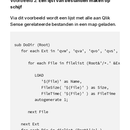
Voorbeeld 2:
Een lijst van bestanden maken op
schijf
Via dit voorbeeld wordt een lijst met alle aan
Qlik
Sense
gerelateerde bestanden in een map geladen.
sub DoDir (Root)

   for each Ext in 'qvw', 'qva', 'qvo', 'qvs', 'qvc'
      for each File in filelist (Root&'/*.' &Ext)

         LOAD 

            '$(File)' as Name, 

            FileSize( '$(File)' ) as Size, 

            FileTime( '$(File)' ) as FileTime

         autogenerate 1;

      next File

   next Ext

   for each Dir in dirlist (Root&'/*' )
