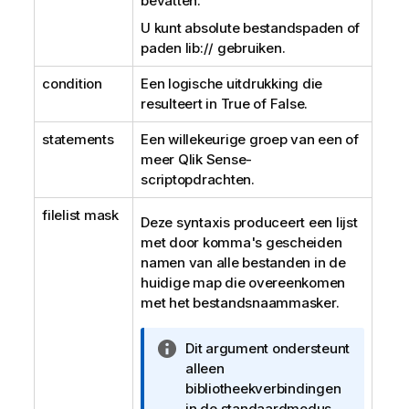
bevatten.
U kunt absolute bestandspaden of
paden
lib://
gebruiken.
condition
Een logische uitdrukking die
resulteert in
True
of
False
.
statements
Een willekeurige groep van een of
meer
Qlik Sense
-
scriptopdrachten.
filelist mask
Deze syntaxis produceert een lijst
met door komma's gescheiden
namen van alle bestanden in de
huidige map die overeenkomen
met het bestandsnaammasker.
I
Dit argument ondersteunt
n
alleen
f
bibliotheekverbindingen
o
in de standaardmodus.