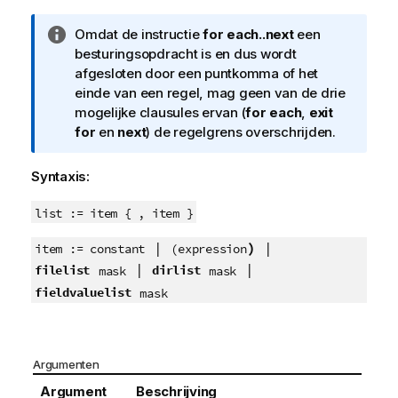
I
Omdat de instructie
for each..next
een
n
besturingsopdracht is en dus wordt
f
afgesloten door een puntkomma of het
o
einde van een regel, mag geen van de drie
r
mogelijke clausules ervan (
for each
,
exit
m
for
en
next
) de regelgrens overschrijden.
a
t
Syntaxis:
i
e
list := item { , item }
|
)
|
item := constant
(
expression
|
|
filelist
dirlist
mask
mask
fieldvaluelist
mask
Argumenten
Argument
Beschrijving