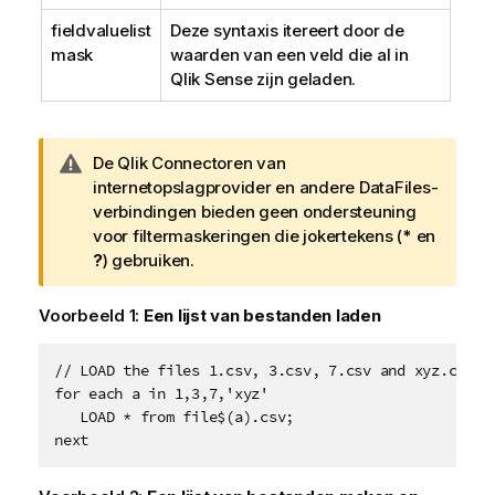
i
fieldvaluelist
Deze syntaxis itereert door de
e
mask
waarden van een veld die al in
Qlik Sense
zijn geladen.
W
De
Qlik
Connectoren van
a
internetopslagprovider
en andere DataFiles-
a
verbindingen bieden geen ondersteuning
r
voor filtermaskeringen die jokertekens (
*
en
s
?
) gebruiken.
c
h
Voorbeeld 1:
Een lijst van bestanden laden
u
w
// LOAD the files 1.csv, 3.csv, 7.csv and xyz.csv

i
for each a in 1,3,7,'xyz'

n
   LOAD * from file$(a).csv;

g
next