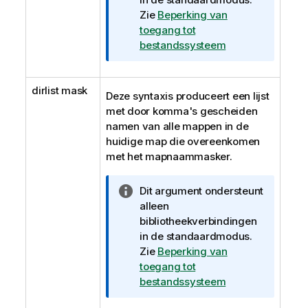
r
Zie
Beperking van
m
toegang tot
a
bestandssysteem
t
i
dirlist mask
e
Deze syntaxis produceert een lijst
met door komma's gescheiden
namen van alle mappen in de
huidige map die overeenkomen
met het mapnaammasker.
I
Dit argument ondersteunt
n
alleen
f
bibliotheekverbindingen
o
in de standaardmodus.
r
Zie
Beperking van
m
toegang tot
a
bestandssysteem
t