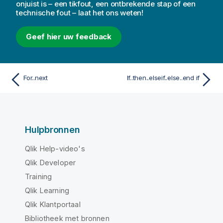
onjuist is – een tikfout, een ontbrekende stap of een
technische fout – laat het ons weten!
Geef hier uw feedback
For..next
If..then..elseif..else..end if
Hulpbronnen
Qlik Help-video's
Qlik Developer
Training
Qlik Learning
Qlik Klantportaal
Bibliotheek met bronnen