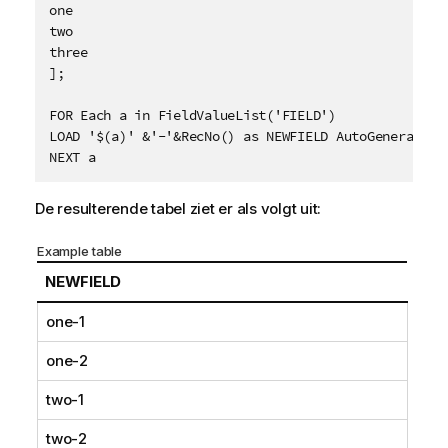
one

two

three

];

FOR Each a in FieldValueList('FIELD')

LOAD '$(a)' &'-'&RecNo() as NEWFIELD AutoGenerate 2;
De resulterende tabel ziet er als volgt uit:
Example table
NEWFIELD
one-1
one-2
two-1
two-2