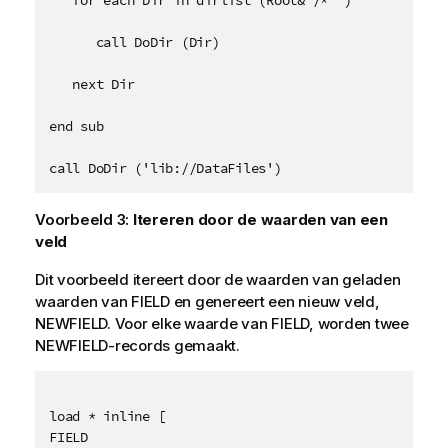
      call DoDir (Dir)

   next Dir

end sub

call DoDir ('lib://DataFiles')
Voorbeeld 3:
Itereren door de waarden van een
veld
Dit voorbeeld itereert door de waarden van geladen
waarden van
FIELD
en genereert een nieuw veld,
NEWFIELD
. Voor elke waarde van
FIELD
, worden twee
NEWFIELD
-records gemaakt.
load * inline [

FIELD
