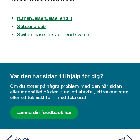
If..then..elseif..else..end if
Sub..end sub
Switch..case..default..end switch
Var den här sidan till hjälp för dig?
Om du stöter på några problem med den här sidan
eller innehållet på den, t.ex. ett stavfel, ett saknat steg
eller ett tekniskt fel – meddela oss!
Lämna din feedback här
Do..loop
Exit