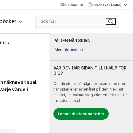
Qlik-resurser
Svenska (Ändra)
böcker
PÅ DEN HÄR SIDAN
oner
Mer information
VAR DEN HÄR SIDAN TILL HJÄLP FÖR
DIG?
en räknevariabel.
Om du stöter på några problem med den
arje värde i
här sidan eller innehållet på den, t.ex. ett
stavfel, ett saknat steg eller ett tekniskt fel
– meddela oss!
Lämna din feedback här