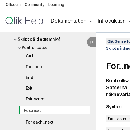
Qlik.com
Community
Learning
Operatorer
Skript- och diagramfunktioner
Dokumentation
Introduktion
Behörighetskontroll för filsystem
Skript på diagramnivå
Qlik Sense 
Kontrollsatser
Skript på dia
Call
For..n
Do..loop
End
Kontrolls
Satserna i
Exit
räknevaria
Exit script
Syntax:
For..next
For
count
For each..next
[