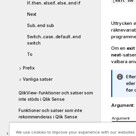
exit for
If..then..elseif..else..end if
Next
Uttrycken
e
Sub..end sub
räknevariab
programme
Switch..case..default..end
switch
Om en
exit
To
next
-satse
valbara an
Prefix
A
Eft
Vanliga satser
n
elle
t
for
QlikView-funktioner och satser som
e
inte stöds i Qlik Sense
c
Argument:
k
Funktioner och satser som inte
n
rekommenderas i Qlik Sense
Argument
i
Argumen
n
We use cookies to improve your experience with our websites
Upptäck