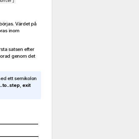
ounter]
börjas. Värdet på
öras inom
rsta satsen efter
lkorad genom det
med ett semikolon
..to..step
,
exit