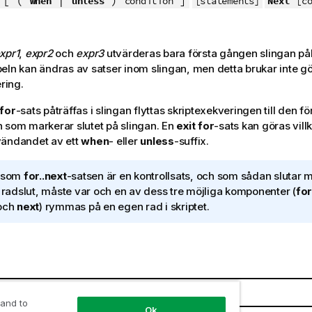
when
unless
Next
condition
[statements]
[c
xpr1
,
expr2
och
expr3
utvärderas bara första gången slingan på
eln kan ändras av satser inom slingan, men detta brukar inte g
ring.
 for
-sats påträffas i slingan flyttas skriptexekveringen till den fö
n som markerar slutet på slingan. En
exit for
-sats kan göras vil
vändandet av ett
when
- eller
unless
-suffix.
ersom
for..next
-satsen är en kontrollsats, och som sådan slutar 
r radslut, måste var och en av dess tre möjliga komponenter (
for
och
next
) rymmas på en egen rad i skriptet.
t
Beskrivning
 and to
Ok