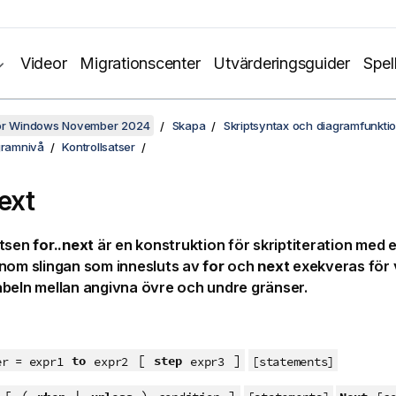
Videor
Migrationscenter
Utvärderingsguider
Spel
för Windows November 2024
Skapa
Skriptsyntax och diagramfunkti
gramnivå
Kontrollsatser
ext
atsen
for..next
är en konstruktion för skriptiteration med 
nom slingan som innesluts av
for
och
next
exekveras för v
beln mellan angivna övre och undre gränser.
[
]
to
step
er = expr1
expr2
expr3
[statements]
[ (
|
)
]