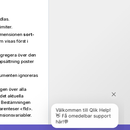
dlas.
imiter
.
dimensionen
sort-
 visas först i
ggregera över den
ppsättning poster
umenten ignoreras
gen över alla
det aktuella
s. Bestämningen
parenteser
<fld>
.
sionsvariabler.