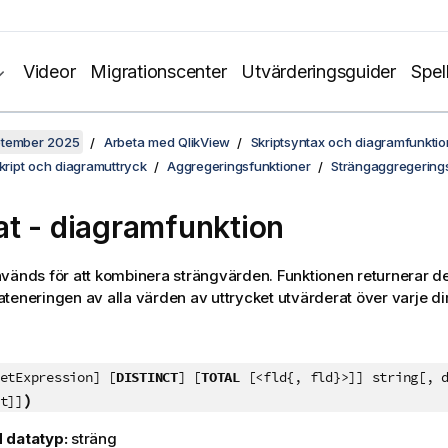
Videor
Migrationscenter
Utvärderingsguider
Spel
ptember 2025
Arbeta med QlikView
Skriptsyntax och diagramfunktio
skript och diagramuttryck
Aggregeringsfunktioner
Strängaggregerings
at
- diagramfunktion
vänds för att kombinera strängvärden. Funktionen returnerar 
teneringen av alla värden av uttrycket utvärderat över varje d
etExpression] [
DISTINCT
] [
TOTAL
[<fld{, fld}>]] string[, d
)
t]]
 datatyp:
sträng