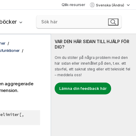
Qlik-resurser
Svenska (Ändra)
böcker
VAR DEN HÄR SIDAN TILL HJÄLP FÖR
ner
DIG?
funktioner
Om du stöter på några problem med den
här sidan eller innehållet på den, t.ex. ett
stavfel, ett saknat steg eller ett tekniskt fel
– meddela oss!
den aggregerade
Lämna din feedback här
imension.
elimiter[,