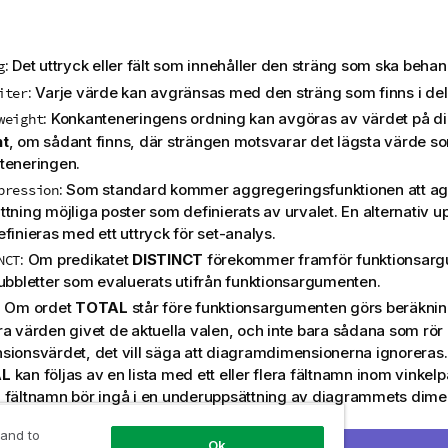
: Det uttryck eller fält som innehåller den sträng som ska behan
g
: Varje värde kan avgränsas med den sträng som finns i
del
iter
: Konkanteneringens ordning kan avgöras av värdet på 
weight
ht
, om sådant finns, där strängen motsvarar det lägsta värde som
teneringen.
: Som standard kommer aggregeringsfunktionen att a
pression
tning möjliga poster som definierats av urvalet. En alternativ u
finieras med ett uttryck för set-analys.
: Om predikatet
DISTINCT
förekommer framför funktionsarg
NCT
dubbletter som evaluerats utifrån funktionsargumenten.
: Om ordet
TOTAL
står före funktionsargumenten görs beräknin
ra värden givet de aktuella valen, och inte bara sådana som rör 
sionsvärdet, det vill säga att diagramdimensionerna ignorera
AL
kan följas av en lista med ett eller flera fältnamn inom vinkel
 fältnamn bör ingå i en underuppsättning av diagrammets dimen
iera aggregeringens omfattning
 and to
Ok