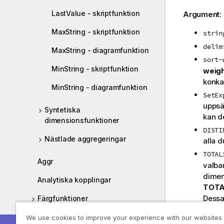
LastValue - skriptfunktion
Argument:
MaxString - skriptfunktion
strin
delim
MaxString - diagramfunktion
sort-
MinString - skriptfunktion
weig
konka
MinString - diagramfunktion
SetEx
uppsät
Syntetiska
kan de
dimensionsfunktioner
DISTI
Nästlade aggregeringar
alla 
TOTAL
Aggr
valba
dimen
Analytiska kopplingar
TOT
Dessa
Färgfunktioner
Defin
Villkorsfunktioner
We use cookies to improve your experience with our websites