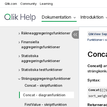
Funktioner i skript och
Qlik.com
Community
Learning
diagramuttryck
Aggregeringsfunktioner
Dokumentation
Introduktion
Grundläggande
aggregeringsfunktioner
Räkneaggregeringsfunktioner
QlikView Se
Funktioner i 
Finansiella
aggregeringsfunktioner
Conc
Statistiska
aggregeringsfunktioner
Concat()
an
Statistiska testfunktioner
strängkonka
Strängaggregeringsfunktioner
Syntax:
Concat - skriptfunktion
Concat(
{[S
Concat - diagramfunktion
sort_weigh
FirstValue - skriptfunktion
Returnerad