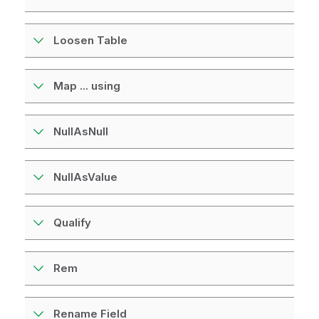
Loosen Table
Map ... using
NullAsNull
NullAsValue
Qualify
Rem
Rename Field