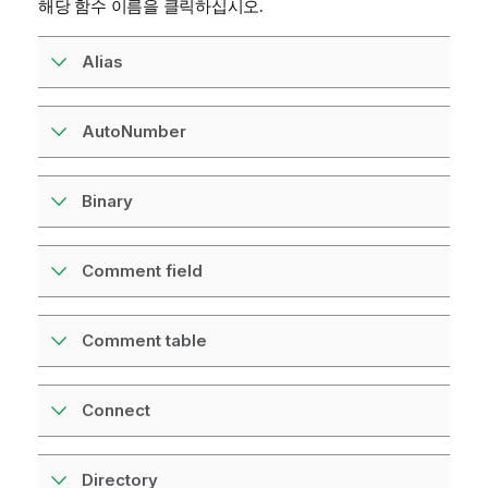
해당 함수 이름을 클릭하십시오.
Alias
AutoNumber
Binary
Comment field
Comment table
Connect
Directory