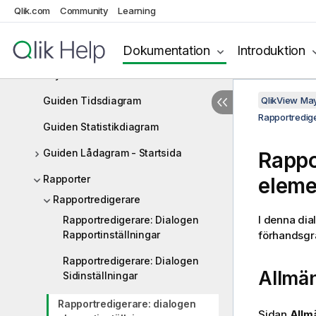
Qlik.com
Community
Learning
Guiden Snabbdiagram
Arkobjekt
Dokumentation
Introduktion
Layout-teman
Guiden Tidsdiagram
QlikView Ma
Rapportredig
Guiden Statistikdiagram
Guiden Lådagram - Startsida
Rappo
Rapporter
eleme
Rapportredigerare
I denna dial
Rapportredigerare: Dialogen
Rapportinställningar
förhandsgra
Rapportredigerare: Dialogen
Allmä
Sidinställningar
Rapportredigerare: dialogen
Sidan
Allm