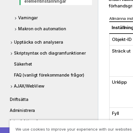
elementinställningar
förhandsgr
Varningar
Allmänna inst
Inställnin
Makron och automation
Objekt-ID
Upptäcka och analysera
Sträck ut
Skriptsyntax och diagramfunktioner
Säkerhet
FAQ (vanligt förekommande frågor)
Urklipp
AJAX/WebView
Driftsätta
Administrera
Fyll
Introduktionskurser
We use cookies to improve your experience with our websites
Fyll med b
Guider