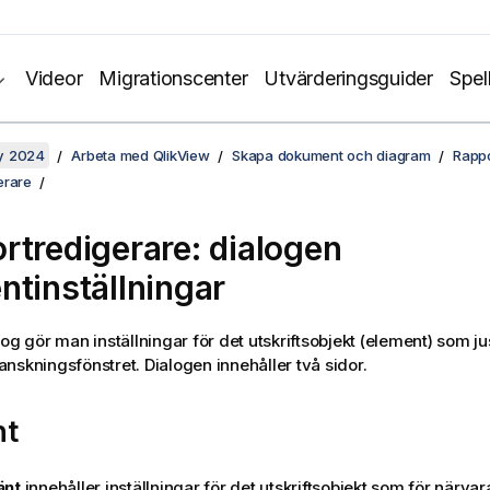
Videor
Migrationscenter
Utvärderingsguider
Spel
y 2024
Arbeta med QlikView
Skapa dokument och diagram
Rappo
erare
rtredigerare: dialogen
ntinställningar
og gör man inställningar för det utskriftsobjekt (element) som just
nskningsfönstret. Dialogen innehåller två sidor.
nt
änt
innehåller inställningar för det utskriftsobjekt som för närvar