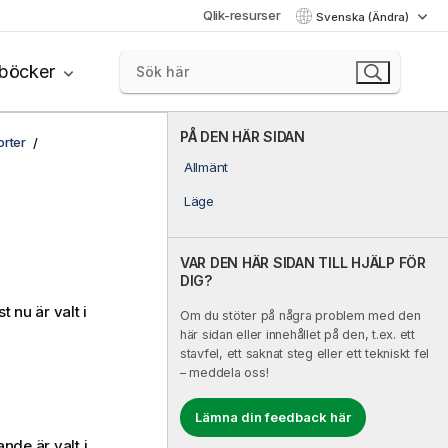
Qlik-resurser
Svenska (Ändra)
böcker
PÅ DEN HÄR SIDAN
rter
Allmänt
Läge
VAR DEN HÄR SIDAN TILL HJÄLP FÖR
DIG?
 nu är valt i
Om du stöter på några problem med den
här sidan eller innehållet på den, t.ex. ett
stavfel, ett saknat steg eller ett tekniskt fel
– meddela oss!
Lämna din feedback här
ande är valt i