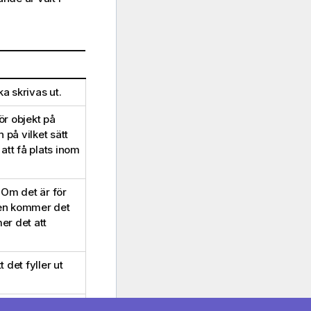
a skrivas ut.
ör objekt på
 på vilket sätt
 att få plats inom
. Om det är för
ren kommer det
er det att
 det fyller ut
att det ryms inom