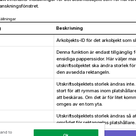
anskningsfönstret.
ällningar
g
Beskrivning
Arkobjekts-ID för det arkobjekt som sk
Denna funktion är endast tillgänglig f
ensidiga papperssidor. Här väljer man
utskriftsobjektet ska ändra storlek för
den avsedda rektangeln.
Utskriftsobjektets storlek ändras inte
stort för att rymmas inom platshålla
att beskäras. Om det är för litet komm
omges av en tom yta.
Utskriftsobjektets storlek ändras så att
området för rektangelns platshållare.
 and to
ibehållet
Utskriftsobjektets storlek ändras så 
Ok