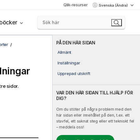
Qlik-resurser
Svenska (Ändra)
böcker
PÅ DEN HÄR SIDAN
rter
Allmänt
Inställningar
lningar
Upprepad utskrift
tre sidor.
VAR DEN HÄR SIDAN TILL HJÄLP FÖR
DIG?
Om du stöter på några problem med den
här sidan eller innehållet på den, t.ex. ett
stavfel, ett saknat steg eller ett tekniskt fel
– meddela oss!