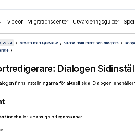
Videor
Migrationscenter
Utvärderingsguider
Spel
y 2024
Arbeta med QlikView
Skapa dokument och diagram
Rappo
erare
rtredigerare: Dialogen Sidinstäl
alogen finns inställningarna för aktuell sida. Dialogen innehåller 
nt
änt
innehåller sidans grundegenskaper.
er