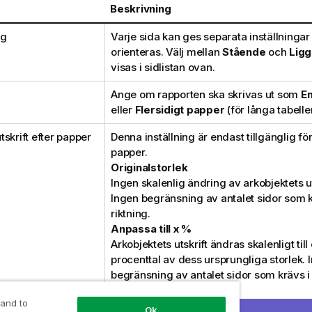
p
Beskrivning
ng
Varje sida kan ges separata inställningar
orienteras. Välj mellan
Stående
och
Lig
visas i sidlistan ovan.
Ange om rapporten ska skrivas ut som
En
eller
Flersidigt papper
(för långa tabeller
skrift efter papper
Denna inställning är endast tillgänglig för
papper.
Originalstorlek
Ingen skalenlig ändring av arkobjektets ut
Ingen begränsning av antalet sidor som k
riktning.
Anpassa till x %
Arkobjektets utskrift ändras skalenligt till 
procenttal av dess ursprungliga storlek. 
begränsning av antalet sidor som krävs i 
Anpassa x till gånger y
 and to
Arkobjektets utskrift ändras skalenligt fö
Ok