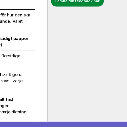
Lämna din feedback här
 för hur den ska
gande
. Valet
sidigt papper
).
 flersidiga
skrift görs.
rävs i varje
ett fast
Ingen
varje riktning.
r att rymmas