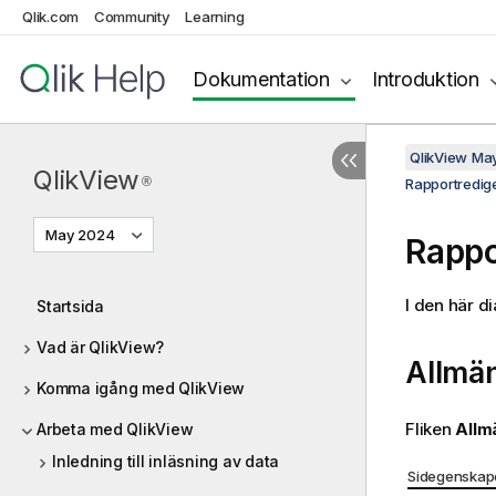
Qlik.com
Community
Learning
Dokumentation
Introduktion
QlikView Ma
QlikView
®
Rapportredig
May 2024
Rappo
I den här di
Startsida
Vad är QlikView?
Allmä
Komma igång med QlikView
Fliken
Allm
Arbeta med QlikView
Inledning till inläsning av data
Sidegenskap