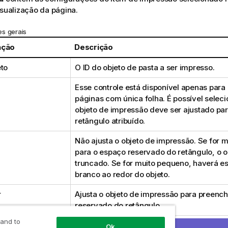
isualização da página.
s gerais
ação
Descrição
eto
O ID do objeto de pasta a ser impresso.
Esse controle está disponível apenas para
páginas com única folha. É possível selec
objeto de impressão deve ser ajustado pa
retângulo atribuído.
Não ajusta o objeto de impressão. Se for 
para o espaço reservado do retângulo, o ob
truncado. Se for muito pequeno, haverá 
branco ao redor do objeto.
r
Ajusta o objeto de impressão para preenc
reservado do retângulo.
 and to
r com Proporção
Ajusta o objeto de impressão de forma que
Ok