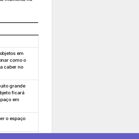
 objetos em
ionar como o
ra caber no
muito grande
jeto ficará
espaço em
her o espaço
 caiba no