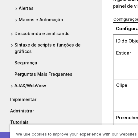
painel de v
Alertas
Configuraçõe
Macros e Automação
Configur
Descobrindo e analisando
ID do Obj
Sintaxe de scripts e funções de
gráficos
Esticar
Segurança
Perguntas Mais Frequentes
Clipe
AJAX/WebView
Implementar
Administrar
Preenche
Tutoriais
Guias
We use cookies to improve your experience with our websites
Preenche