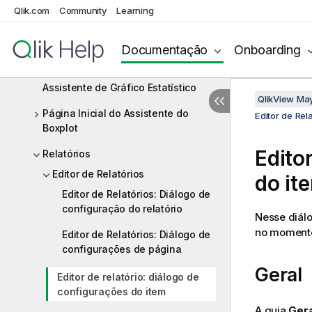
Objetos de Pasta
Qlik.com
Community
Learning
Temas de Layout
Documentação
Onboarding
Assistente de Gráfico de Tempo
Assistente de Gráfico Estatístico
QlikView Ma
Página Inicial do Assistente do
Editor de Rela
Boxplot
Edito
Relatórios
Editor de Relatórios
do it
Editor de Relatórios: Diálogo de
configuração do relatório
Nesse diálo
no momento 
Editor de Relatórios: Diálogo de
configurações de página
Geral
Editor de relatório: diálogo de
configurações do item
A guia
Gera