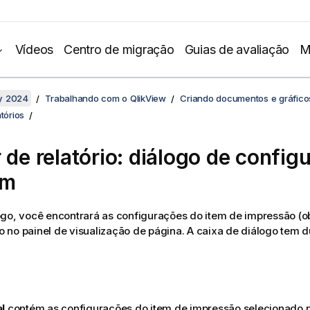
Vídeos
Centro de migração
Guias de avaliação
M
y 2024
Trabalhando com o QlikView
Criando documentos e gráfico
tórios
r de relatório: diálogo de confi
em
go, você encontrará as configurações do item de impressão (o
no painel de visualização de página. A caixa de diálogo tem d
l
contém as configurações do item de impressão selecionado