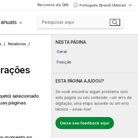
Recursos da Qlik
Português (Brasil) (Alterar)
anuais
NESTA PÁGINA
s
Relatórios
Geral
Posição
gurações
ESTA PÁGINA AJUDOU?
Se você encontrar algum problema com
bjeto) selecionado
esta página ou seu conteúdo – um erro de
uas páginas.
digitação, uma etapa ausente ou um erro
técnico – avise-nos!
Deixe seu feedback aqui
 no momento no