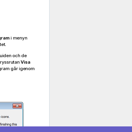
gram
i menyn
tet.
guiden och de
kryssrutan
Visa
agram går igenom