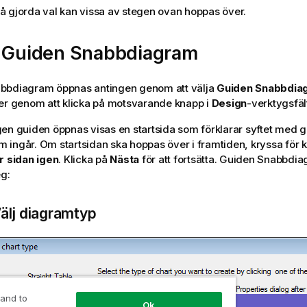
 gjorda val kan vissa av stegen ovan hoppas över.
a Guiden Snabbdiagram
bbdiagram öppnas antingen genom att välja
Guiden Snabbdia
er genom att klicka på motsvarande knapp i
Design
-verktygsfäl
en guiden öppnas visas en startsida som förklarar syftet med 
ingår. Om startsidan ska hoppas över i framtiden, kryssa för 
r sidan igen
. Klicka på
Nästa
för att fortsätta. Guiden Snabbdi
eg:
Välj diagramtyp
 and to
Ok