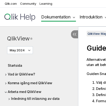
Qlik.com
Community
Learning
Dokumentation
Introduktion
QlikView Ma
QlikView
®
Guid
May 2024
Alternative
utan att be
Startsida
Guiden Snab
Vad är QlikView?
Välj 
Komma igång med QlikView
Defin
Arbeta med QlikView
Defin
Inledning till inläsning av data
Forma