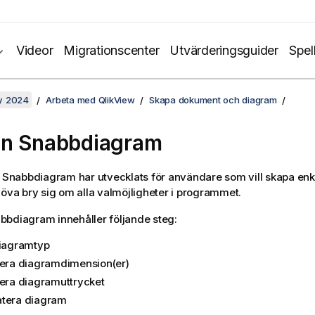
Videor
Migrationscenter
Utvärderingsguider
Spel
y 2024
Arbeta med QlikView
Skapa dokument och diagram
en Snabbdiagram
t Snabbdiagram har utvecklats för användare som vill skapa en
höva bry sig om alla valmöjligheter i programmet.
bdiagram innehåller följande steg:
diagramtyp
iera diagramdimension(er)
iera diagramuttrycket
tera diagram