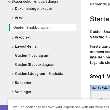
Skapa dokument och diagram
Beroende på
Dokumentegenskaper
Start
Arket
Guiden Snabbdiagram
Guiden Sna
Verktyg
ell
Arkobjekt
Första gång
Layout-teman
moment som 
Guiden Tidsdiagram
inte den hä
följande st
Guiden Statistikdiagram
Guiden Lådagram - Startsida
Steg 1: 
Rapporter
Varningar
Makron och automation
We use cookies to improve your experience with our websites