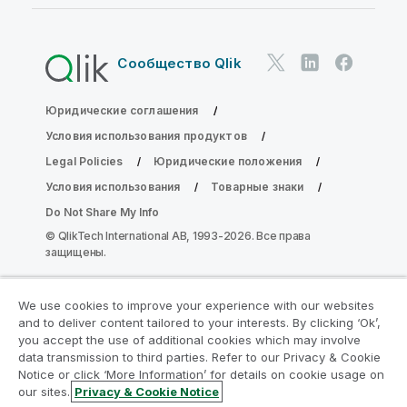
Сообщество Qlik
Юридические соглашения
Условия использования продуктов
Legal Policies
Юридические положения
Условия использования
Товарные знаки
Do Not Share My Info
© QlikTech International AB, 1993-2026. Все права
защищены.
We use cookies to improve your experience with our websites
Присоединяйтесь к программе
and to deliver content tailored to your interests. By clicking ‘Ok’,
модернизации аналитики
you accept the use of additional cookies which may involve
data transmission to third parties. Refer to our Privacy & Cookie
Notice or click ‘More Information’ for details on cookie usage on
Модернизируйте ваши важные приложения QlikView
our sites.
Privacy & Cookie Notice
без ущерба с помощью программы модернизации