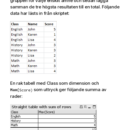
gruppen för varje enskilt ämne och sedan lägga
a
samman de tre högsta resultaten till en total. Följande
r
data har lästs in från skriptet:
n
i
n
g
En rak tabell med
Class
som dimension och
som uttryck ger följande summa av
Max(
Score
)
rader: