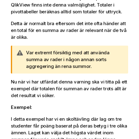
QlikView
finns inte denna valmöjlighet. Totaler i
pivottabeller beräknas alltid som totaler för uttryck.
Detta är normalt bra eftersom det inte ofta händer att
en total för en summa av rader är relevant när de två
är olika.
A
Var extremt försiktig med att använda
n
summa av rader i någon annan sorts
t
aggregering än rena summor.
e
c
Nu när vi har utfärdat denna varning ska vi titta på ett
k
exempel där totalen för summan av rader trots allt är
n
det resultat vi söker.
i
Exempel:
n
g
I detta exempel har vi en skoltävling där lag om tre
o
studenter får poäng baserat på deras betyg i tre olika
m
ämnen. Laget kan välja det högsta värdet inom
v