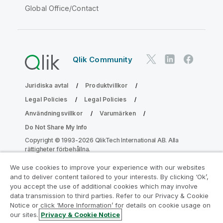
Global Office/Contact
Qlik Community
Juridiska avtal
Produktvillkor
Legal Policies
Legal Policies
Användningsvillkor
Varumärken
Do Not Share My Info
Copyright © 1993-2026 QlikTech International AB. Alla
rättigheter förbehållna.
We use cookies to improve your experience with our websites
and to deliver content tailored to your interests. By clicking ‘Ok’,
Gå med i programmet Analytics
you accept the use of additional cookies which may involve
data transmission to third parties. Refer to our Privacy & Cookie
Modernization
Notice or click ‘More Information’ for details on cookie usage on
our sites.
Privacy & Cookie Notice
Modernisera utan att kompromissa med dina värdefulla