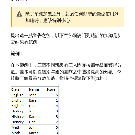
警
除了單純加總之外，對於任何類型的彙總使用列
告
加總時，應該特別小心。
備
註
提出這一點警告之後，以下章節將說明列總計的加總是所
需結果的範例。
範例：
在本範例中，三個不同班級的三人團隊按照年級而獲得分
數。團隊可以從個別年級的團隊之中選出最高的分數，然
後將三個最高分數加總。從指令碼讀取下列資料：