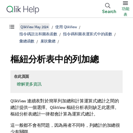
功能
Search
表
QlikView May 2024
使用 QlikView
指令碼語法和圖表函數
指令碼和圖表運算式中的函數
彙總函數
巢狀彙總
樞紐分析表中的列加總
在此頁面
瞭解更多資訊
QlikView
連續表對於簡單列加總和計算運算式總計之間的
總計提供一個選擇。
QlikView
樞紐分析表則缺乏此選擇。
樞紐分析表總計一律都會計算為運算式總計。
這一般都不會有問題，因為兩者不同時，列總計的加總很
少有關聯。