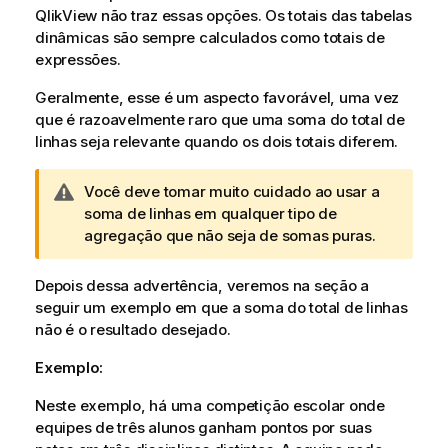
QlikView
não traz essas opções. Os totais das tabelas
dinâmicas são sempre calculados como totais de
expressões.
Geralmente, esse é um aspecto favorável, uma vez
que é razoavelmente raro que uma soma do total de
linhas seja relevante quando os dois totais diferem.
N
Você deve tomar muito cuidado ao usar a
o
soma de linhas em qualquer tipo de
t
agregação que não seja de somas puras.
a
d
Depois dessa advertência, veremos na seção a
e
seguir um exemplo em que a soma do total de linhas
a
não é o resultado desejado.
d
Exemplo:
v
e
Neste exemplo, há uma competição escolar onde
r
equipes de três alunos ganham pontos por suas
t