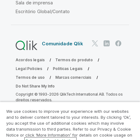
Sala de imprensa
Escritório Global/Contato
Comunidade Qlik
Acordos legais
Termos do produto
Legal Policies
Políticas Legais
Termos de uso
Marcas comerciais
Do Not Share My Info
Copyright © 1993-2026 QlikTech International AB. Todos os
direitos reservados.
We use cookies to improve your experience with our websites
and to deliver content tailored to your interests. By clicking ‘Ok’,
Participe do Programa de Modernização
you accept the use of additional cookies which may involve
data transmission to third parties. Refer to our Privacy & Cookie
do Analytics
Notice or click ‘More Information’ for details on cookie usage on