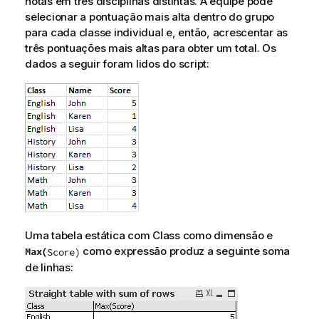
notas em três disciplinas distintas. A equipe pode
ê
selecionar a pontuação mais alta dentro do grupo
n
para cada classe individual e, então, acrescentar as
c
três pontuações mais altas para obter um total. Os
i
dados a seguir foram lidos do script:
a
Uma tabela estática com
Class
como dimensão e
como expressão produz a seguinte soma
Max(
Score
)
de linhas: