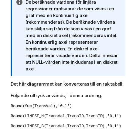
A
De beräknade värdena för linjära
n
regressioner motsvarar de som visas i en
t
graf med en kontinuerlig axel
e
(rekommenderas). De beräknade värdena
c
kan skilja sig från de som visas i en graf
k
med en diskret axel (rekommenderas inte).
n
En kontinuerlig axel representerar
i
beräknade värden. En diskret axel
n
representerar visade värden. Detta innebär
g
att
NULL
-värden inte inkluderas i en diskret
o
axel.
m
i
Det här diagrammet kan konverteras till en rak tabell:
n
Följande uttryck används, i denna ordning:
f
o
Round(Sum(TransVal),'0.1')
r
m
Round(LINEST_M(TransVal,TransID,TransID),'0,1')
a
Round(LINEST_B(TransVal,TransID,TransID),'0,1')
t
i