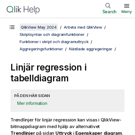
Search
Meny
QlikView May 2024
Arbeta med QlikView
Skriptsyntax och diagramfunktioner
Funktioner i skript och diagramuttryck
Aggregeringsfunktioner
Nästlade aggregeringar
Linjär regression i
tabelldiagram
PÅ DEN HÄR SIDAN
Mer information
Trendlinjer för linjär regression kan visas i
QlikView
-
bitmappdiagram med hjälp av alternativet
Trendlinjer
på sidan
Uttryck
i
Egenskaper diagram
.