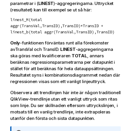
parametrar i (
LINEST
)-aggregeringarna. Uttrycket
(resultatet) kan till exempel se ut så här:
linest_M(total
aggr(TransVal,TransID),TransID)*TransID +
linest_b(total aggr(TransVal,TransID),TransID)
Only
-funktionen förväntas runt alla förekomster
av
TransVal
och
TransID
.
LINEST
-aggregeringarna
ska göras med kvalificeraren
TOTAL
, annars
beräknas regressionsparametrarna per datapunkt i
stället för att beräknas för hela datauppsättningen.
Resultatet syns i kombinationsdiagrammet nedan där
regressionen visas som ett vanligt linjeuttryck.
Observera att trendlinjen här inte är någon traditionell
QlikView
-trendlinje utan ett vanligt uttryck som ritas
som linje. Du ser skillnaden eftersom uttryckslinjen, i
motsats till en vanlig trendlinje, inte extrapoleras
utanför den första och sista datapunkten.