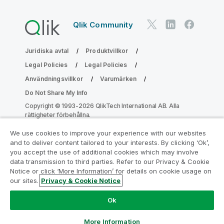
Qlik Community
Juridiska avtal
Produktvillkor
Legal Policies
Legal Policies
Användningsvillkor
Varumärken
Do Not Share My Info
Copyright © 1993-2026 QlikTech International AB. Alla
rättigheter förbehållna.
We use cookies to improve your experience with our websites
and to deliver content tailored to your interests. By clicking ‘Ok’,
Gå med i programmet Analytics
you accept the use of additional cookies which may involve
data transmission to third parties. Refer to our Privacy & Cookie
Modernization
Notice or click ‘More Information’ for details on cookie usage on
our sites.
Privacy & Cookie Notice
Modernisera utan att kompromissa med dina värdefulla
QlikView-appar med programmet för
Ok
analysmodernisering.
Klicka här
för mer information eller
ta kontakt:
ampquestions@qlik.com
More Information