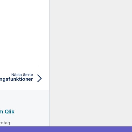
Nästa ämne
ingsfunktioner
m Qlik
retag
dning