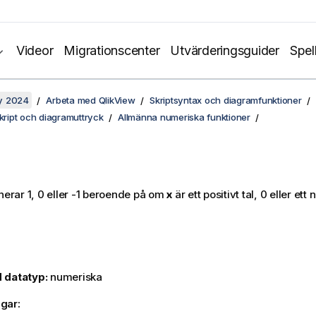
Videor
Migrationscenter
Utvärderingsguider
Spel
y 2024
Arbeta med QlikView
Skriptsyntax och diagramfunktioner
skript och diagramuttryck
Allmänna numeriska funktioner
nerar 1, 0 eller -1 beroende på om
x
är ett positivt tal, 0 eller ett 
 datatyp:
numeriska
gar: