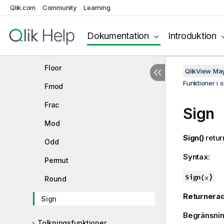
Qlik.com
Community
Learning
Even
Fabs
Dokumentation
Introduktion
Fact
Floor
QlikView Ma
Funktioner i 
Fmod
Frac
Sign
Mod
Sign()
retur
Odd
Syntax:
Permut
)
Sign(
x
Round
Returnerad
Sign
Begränsnin
Tolkningsfunktioner