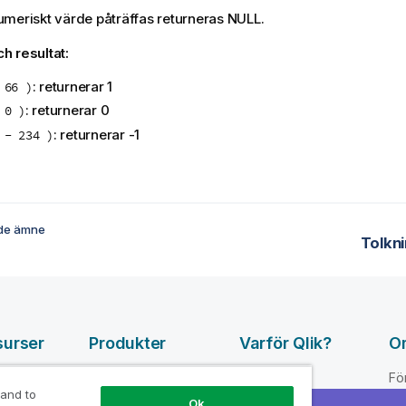
meriskt värde påträffas returneras
NULL
.
h resultat:
: returnerar 1
 66 )
: returnerar 0
 0 )
: returnerar -1
 - 234 )
de ämne
Tolkn
surser
Produkter
Varför Qlik?
O
DATA
pvideor
Varför Qlik
Fö
INTEGRATION
 and to
loper
Förtroende och
Le
Ok
OCH KVALITET