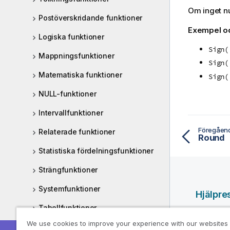
Om inget nu
Postöverskridande funktioner
Exempel oc
Logiska funktioner
Sign(
Mappningsfunktioner
Sign(
Matematiska funktioner
Sign(
NULL-funktioner
Intervallfunktioner
Föregåen
Relaterade funktioner
Round
Statistiska fördelningsfunktioner
Strängfunktioner
Systemfunktioner
Hjälpre
Tabellfunktioner
Qlik-hjäl
We use cookies to improve your experience with our websites
Trigonometriska och hyperboliska
Qlik Deve