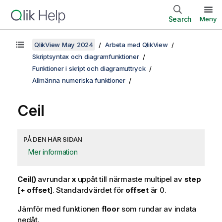
Search
Meny
QlikView May 2024
Arbeta med QlikView
Skriptsyntax och diagramfunktioner
Funktioner i skript och diagramuttryck
Allmänna numeriska funktioner
Ceil
PÅ DEN HÄR SIDAN
Mer information
Ceil()
avrundar
x
uppåt till närmaste multipel av
step
[+
offset
]. Standardvärdet för
offset
är 0.
Jämför med funktionen
floor
som rundar av indata
nedåt.