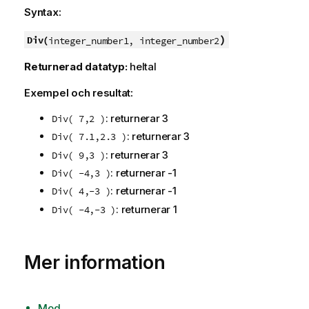
Syntax:
)
Div(
integer_number1, integer_number2
Returnerad datatyp:
heltal
Exempel och resultat:
: returnerar 3
Div( 7,2 )
: returnerar 3
Div( 7.1,2.3 )
: returnerar 3
Div( 9,3 )
: returnerar -1
Div( -4,3 )
: returnerar -1
Div( 4,-3 )
: returnerar 1
Div( -4,-3 )
Mer information
Mod