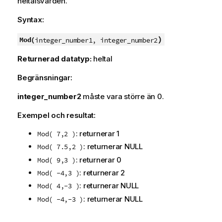
heltalsvärden.
Syntax:
)
Mod(
integer_number1, integer_number2
Returnerad datatyp:
heltal
Begränsningar:
integer_number2
måste vara större än 0.
Exempel och resultat:
: returnerar 1
Mod( 7,2 )
: returnerar
NULL
Mod( 7.5,2 )
: returnerar 0
Mod( 9,3 )
: returnerar 2
Mod( -4,3 )
: returnerar
NULL
Mod( 4,-3 )
: returnerar
NULL
Mod( -4,-3 )