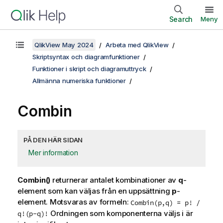
Search
Meny
QlikView May 2024
Arbeta med QlikView
Skriptsyntax och diagramfunktioner
Funktioner i skript och diagramuttryck
Allmänna numeriska funktioner
Combin
PÅ DEN HÄR SIDAN
Mer information
Combin()
returnerar antalet kombinationer av
q
-
element som kan väljas från en uppsättning
p
-
element. Motsvaras av formeln:
Combin(p,q) = p! /
Ordningen som komponenterna väljs i är
q!(p-q)!