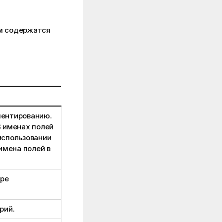
ом содержатся
ментированию.
В именах полей
 использовании
имена полей в
оре
рий.