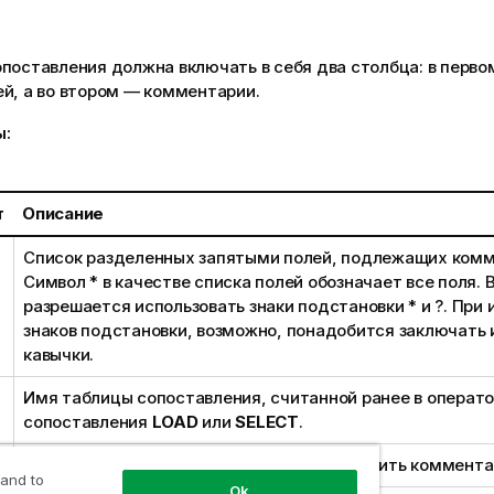
опоставления должна включать в себя два столбца: в перв
й, а во втором — комментарии.
ы:
т
Описание
Список разделенных запятыми полей, подлежащих ком
Символ
*
в качестве списка полей обозначает все поля. 
разрешается использовать знаки подстановки
*
и
?
. При
знаков подстановки, возможно, понадобится заключать 
кавычки.
Имя таблицы сопоставления, считанной ранее в операт
сопоставления
LOAD
или
SELECT
.
Имя поля, для которого необходимо добавить коммента
 and to
Ok