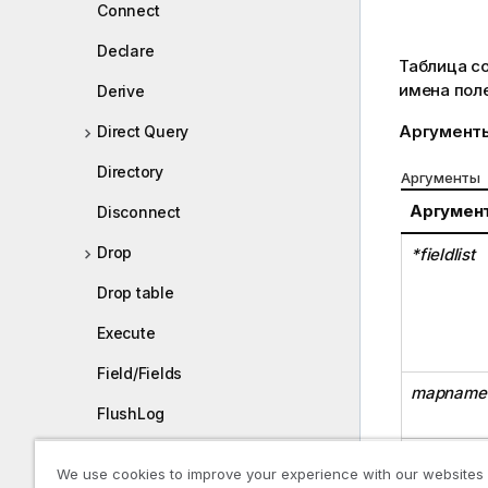
Connect
Declare
Таблица с
имена поле
Derive
Аргумент
Direct Query
Directory
Аргументы
Аргумен
Disconnect
Drop
*fieldlist
Drop table
Execute
Field/Fields
mapname
FlushLog
Force
fieldname
We use cookies to improve your experience with our websites