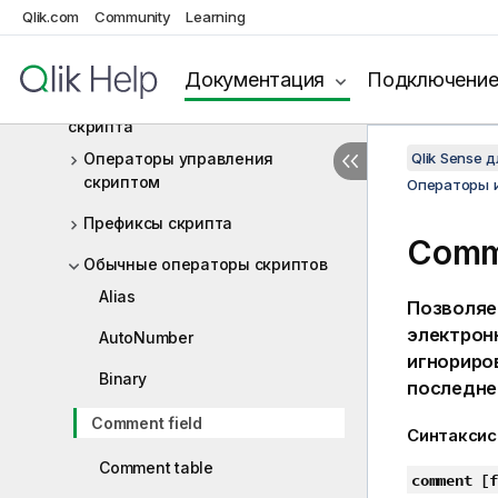
Синтаксис скрипта и функции
Qlik.com
Community
Learning
диаграммы
Обзор синтаксиса скрипта
Документация
Подключени
Операторы и ключевые слова
скрипта
Операторы управления
Qlik Sense 
скриптом
Операторы 
Префиксы скрипта
Comme
Обычные операторы скриптов
Alias
Позволяе
электрон
AutoNumber
игнориров
Binary
последне
Comment field
Синтаксис
Comment table
comment [f