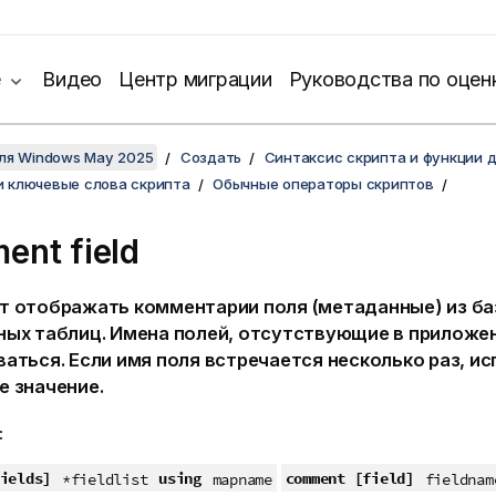
е
Видео
Центр миграции
Руководства по оцен
для Windows May 2025
Создать
Синтаксис скрипта и функции 
и ключевые слова скрипта
Обычные операторы скриптов
nt field
т отображать комментарии поля (метаданные) из ба
ных таблиц. Имена полей, отсутствующие в приложен
аться. Если имя поля встречается несколько раз, и
е значение.
:
ields]
using
comment [field]
*fieldlist
mapname
fieldnam