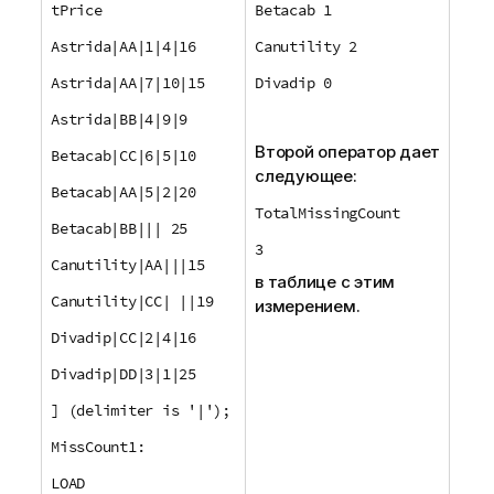
tPrice
Betacab 1
Astrida|AA|1|4|16
Canutility 2
Astrida|AA|7|10|15
Divadip 0
Astrida|BB|4|9|9
Второй оператор дает
Betacab|CC|6|5|10
следующее:
Betacab|AA|5|2|20
TotalMissingCount
Betacab|BB||| 25
3
Canutility|AA|||15
в таблице с этим
Canutility|CC| ||19
измерением.
Divadip|CC|2|4|16
Divadip|DD|3|1|25
] (delimiter is '|');
MissCount1:
LOAD