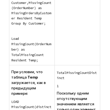
Customer,MissingCount
(OrderNumber) as
MissingOrdersByCustom
er Resident Temp
Group By Customer;
Load
MissingCount(OrderNum
ber) as
TotalMissingCount
Resident Temp;
При условии, что
TotalMissingCountDist
таблица
Temp
inct
загружается, как в
1
предыдущем
Поскольку одним
примере:
отсутствующим
LOAD
значением является
MissingCount(distinct
только один элемент