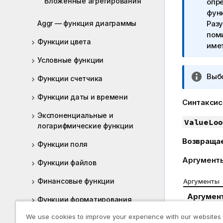
Вложенные агрегирования
и
опр
м
фун
Aggr — функция диаграммы
е
Разу
ч
пом
Функции цвета
а
имет
н
Условные функции
и
П
Выбо
е
Функции счетчика
р
к
Функции даты и времени
и
и
Синтаксис
м
н
Экспоненциальные и
е
ValueLoo
ф
логарифмические функции
ч
о
Возвраща
а
р
Функции поля
н
м
Аргумент
Функции файлов
и
а
е
ц
Финансовые функции
Аргументы
к
и
Аргумен
и
и
Функции форматирования
н
from
We use cookies to improve your experience with our websites
Общие числовые функции
ф