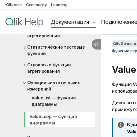
счетчика
Qlik.com
Community
Learning
Функции финансового
агрегирования
Документация
Подключени
Функции статистического
агрегирования
Qlik Sense 
Статистические тестовые
Функции ск
функции
Строковые функции
Valu
агрегирования
Функции синтетических
Функция
V
измерений
использов
ValueList — функция
Диапазон 
диаграммы
промежуто
ValueLoop — функция
диаграммы
П
В д
р
Val