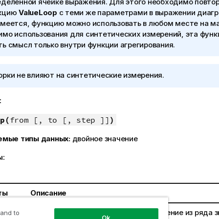
еделенной ячейке выражения. Для этого необходимо повтор
кцию
ValueLoop
с теми же параметрами в выражении диаг
меется, функцию можно использовать в любом месте на ма
имо использования для синтетических измерений, эта функ
ь смысл только внутри функции агрегирования.
рки не влияют на синтетические измерения.
:
p(
from [, to [, step ]]
)
емые типы данных:
двойное значение
ы:
ты
Описание
Необходимо создать начальное значение из ряда з
 and to
Ok