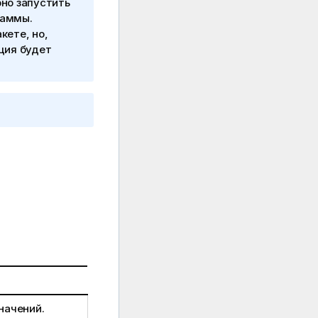
но запустить
раммы.
кете, но,
ция будет
начений.