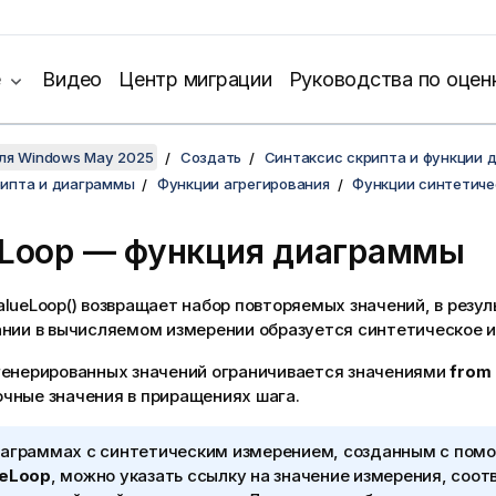
е
Видео
Центр миграции
Руководства по оцен
для Windows May 2025
Создать
Синтаксис скрипта и функции 
рипта и диаграммы
Функции агрегирования
Функции синтетиче
eLoop
— функция диаграммы
alueLoop()
возвращает набор повторяемых значений, в резул
ании в вычисляемом измерении образуется синтетическое 
генерированных значений ограничивается значениями
from
чные значения в приращениях шага.
иаграммах с синтетическим измерением, созданным с пом
ueLoop
, можно указать ссылку на значение измерения, соо