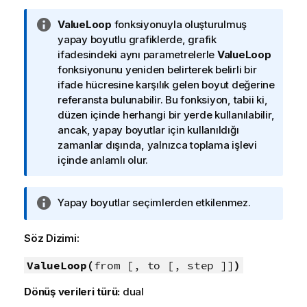
B
ValueLoop
fonksiyonuyla oluşturulmuş
i
yapay boyutlu grafiklerde, grafik
l
ifadesindeki aynı parametrelerle
ValueLoop
g
fonksiyonunu yeniden belirterek belirli bir
i
ifade hücresine karşılık gelen boyut değerine
n
referansta bulunabilir. Bu fonksiyon, tabii ki,
o
düzen içinde herhangi bir yerde kullanılabilir,
t
ancak, yapay boyutlar için kullanıldığı
u
zamanlar dışında, yalnızca toplama işlevi
içinde anlamlı olur.
B
Yapay boyutlar seçimlerden etkilenmez.
i
l
Söz Dizimi:
g
i
ValueLoop(
from [, to [, step ]]
)
n
Dönüş verileri türü:
dual
o