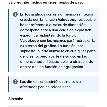
valores intermedios en incrementos de paso.
N
En los gráficos con una dimensión sintética
o
creada con la función
ValueLoop
, es posible
t
hacer referencia al valor de dimensión
a
correspondiente a una celda de expresión
i
específica replanteando la función
n
ValueLoop
con los mismos parámetros en la
f
expresión del gráfico. La función, por
o
supuesto, puede utilizarse en cualquier parte
r
del diseño, pero aparte de su uso en las
m
dimensiones sintéticas, solo tendrá sentido
a
dentro de una función de agregación.
t
i
N
Las dimensiones sintéticas no se ven
v
o
afectadas por las selecciones.
a
t
a
Sintaxis:
i