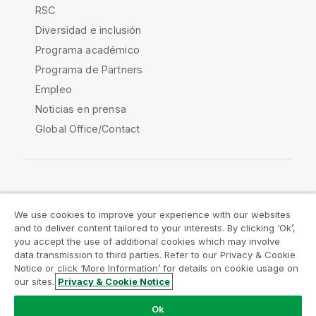
RSC
Diversidad e inclusión
Programa académico
Programa de Partners
Empleo
Noticias en prensa
Global Office/Contact
Qlik Community
We use cookies to improve your experience with our websites
and to deliver content tailored to your interests. By clicking ‘Ok’,
Acuerdos legales
Condiciones del producto
you accept the use of additional cookies which may involve
data transmission to third parties. Refer to our Privacy & Cookie
Legal Policies
Política legal
Notice or click ‘More Information’ for details on cookie usage on
Condiciones de uso
Marcas comerciales
our sites.
Privacy & Cookie Notice
Do Not Share My Info
Ok
Copyright © 1993-2026 QlikTech International AB.