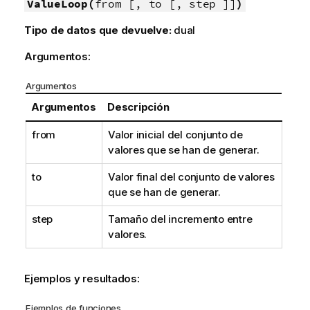
n
ValueLoop(
from [, to [, step ]]
)
f
Tipo de datos que devuelve:
dual
o
r
Argumentos:
m
a
Argumentos
t
Argumentos
Descripción
i
v
from
Valor inicial del conjunto de
a
valores que se han de generar.
to
Valor final del conjunto de valores
que se han de generar.
step
Tamaño del incremento entre
valores.
Ejemplos y resultados:
Ejemplos de funciones