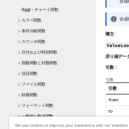
モ
合成
Aggr - チャート関数
情
合成
カラー関数
報
条件分岐関数
メ
構文:
モ
カウンタ関数
ValueLoo
日付および時刻関数
戻り値デー
指数関数と対数関数
引数：
項目関数
引数
ファイル関数
引数
財務関数
from
フォーマット関数
to
一般的な数値関数
step
We use cookies to improve your experience with our websites
地理空間関数