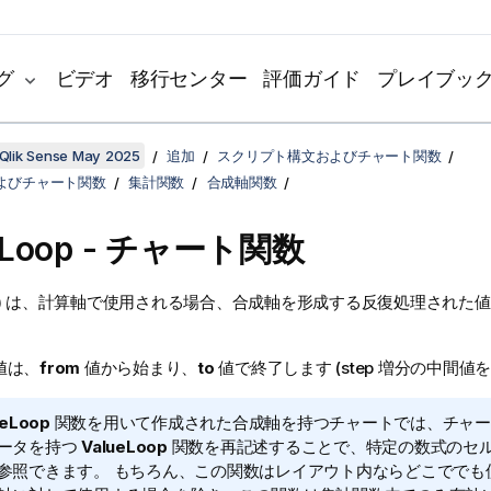
グ
ビデオ
移行センター
評価ガイド
プレイブッ
Qlik Sense May 2025
追加
スクリプト構文およびチャート関数
よびチャート関数
集計関数
合成軸関数
eLoop
- チャート関数
)
は、計算軸で使用される場合、合成軸を形成する反復処理された値
値は、
from
値から始まり、
to
値で終了します (step 増分の中間値
ueLoop
関数を用いて作成された合成軸を持つチャートでは、チャー
ータを持つ
ValueLoop
関数を再記述することで、特定の数式のセ
参照できます。 もちろん、この関数はレイアウト内ならどこででも