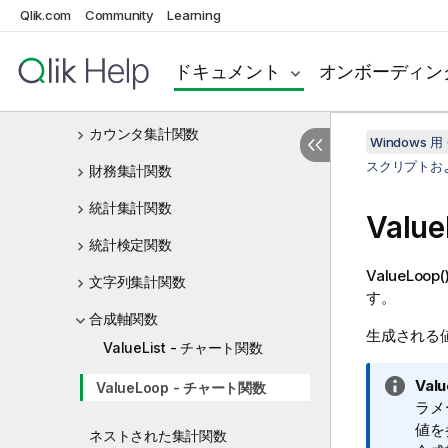
演算子
Qlik.com
Community
Learning
スクリプトおよびチャート関数
集計関数
ドキュメント
オンボーディン
基本的な集計関数
カウンタ集計関数
Windows 用 
スクリプトお
財務集計関数
統計集計関数
Valu
統計検定関数
ValueLoop(
文字列集計関数
す。
合成軸関数
生成される
ValueList - チャート関数
情
Val
ValueLoop - チャート関数
報
ラメ
メ
値を
ネストされた集計関数