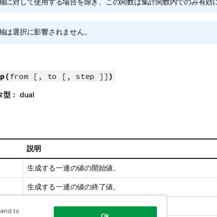
軸に対して使用する場合を除き、この関数は集計関数内でのみ有効
軸は選択に影響されません。
p(
from [, to [, step ]]
)
タ型：
dual
説明
生成する一連の値の開始値。
生成する一連の値の終了値。
値の増分量。
 and to
Ok