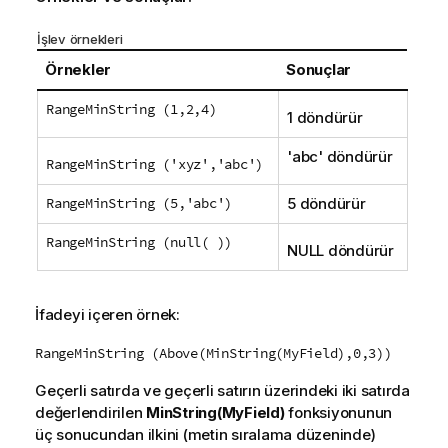
İşlev örnekleri
Örnekler
Sonuçlar
RangeMinString (1,2,4)
1 döndürür
'
abc
' döndürür
RangeMinString ('xyz','abc')
RangeMinString (5,'abc')
5 döndürür
RangeMinString (null( ))
NULL
döndürür
İfadeyi içeren örnek:
RangeMinString (Above(MinString(MyField),0,3))
Geçerli satırda ve geçerli satırın üzerindeki iki satırda
değerlendirilen
MinString(MyField)
fonksiyonunun
üç sonucundan ilkini (metin sıralama düzeninde)