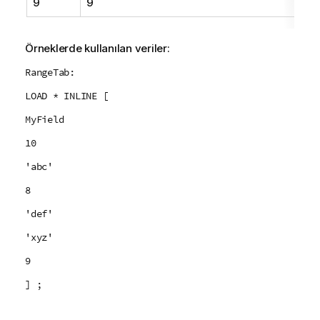
9
9
Örneklerde kullanılan veriler:
RangeTab:
LOAD * INLINE [
MyField
10
'abc'
8
'def'
'xyz'
9
] ;