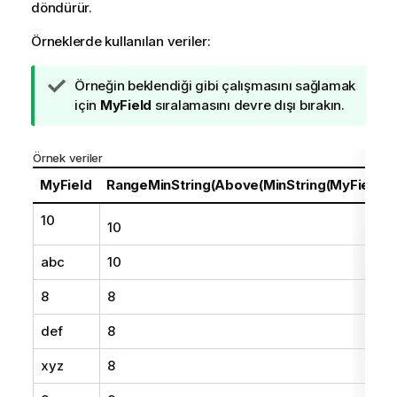
döndürür.
Örneklerde kullanılan veriler:
İ
Örneğin beklendiği gibi çalışmasını sağlamak
p
için
MyField
sıralamasını devre dışı bırakın.
u
c
Örnek veriler
u
n
MyField
RangeMinString(Above(MinString(MyField),0
o
10
t
10
u
abc
10
8
8
def
8
xyz
8